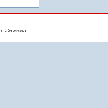
rit | Créez votre
blog
!