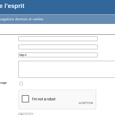
 l'esprit
vagations diverses et variées
ssage