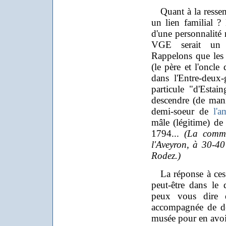
Quant à la ressemb
un lien familial ? 
d'une personnalit
VGE serait un (t
Rappelons que les
(le père et l'oncle
dans l'Entre-deux-
particule "d'Esta
descendre (de mani
demi-soeur de
l'a
mâle (légitime) de 
1794...
(La commu
l'Aveyron, à 30-4
Rodez.)
La réponse à ces p
peut-être dans le d
peux vous dire qu
accompagnée de de
musée pour en avoir