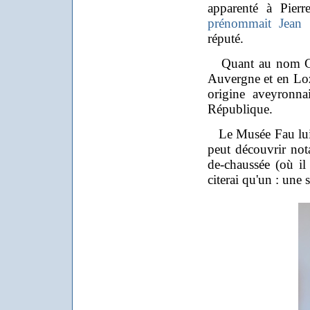
apparenté à Pierr
prénommait Jean
o
réputé.
Quant au nom Chir
Auvergne et en Lozè
origine aveyronna
République.
Le Musée Fau lui re
peut découvrir no
de-chaussée (où il 
citerai qu'un : une 