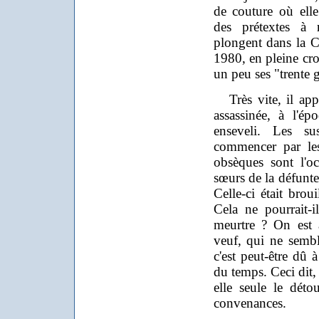
de couture où elle 
des prétextes à 
plongent dans la 
1980, en pleine cr
un peu ses "trente g
Très vite, il app
assassinée, à l'é
enseveli. Les s
commencer par le
obsèques sont l'o
sœurs de la défunte (
Celle-ci était broui
Cela ne pourrait-
meurtre ? On est a
veuf, qui ne sembl
c'est peut-être dû 
du temps. Ceci dit,
elle seule le déto
convenances.