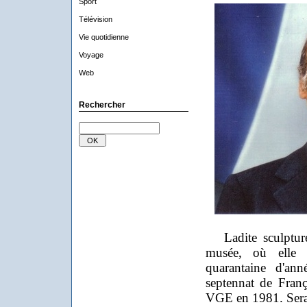
Sport
Télévision
Vie quotidienne
Voyage
Web
Rechercher
Ladite sculpture 
musée, où elle é
quarantaine d'ann
septennat de Franç
VGE en 1981. Serai