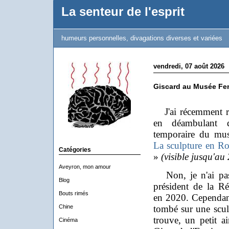
La senteur de l'esprit
humeurs personnelles, divagations diverses et variées
vendredi, 07 août 2026
Giscard au Musée Fen
J'ai récemment re
en déambulant d
temporaire du mus
La sculpture en R
Catégories
»
(visible jusqu'a
Aveyron, mon amour
Non, je n'ai pas 
Blog
président de la R
Bouts rimés
en 2020.
Cependant
Chine
tombé sur une sculp
trouve, un petit a
Cinéma