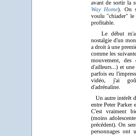
avant de sortir la 
Way Home
). On 
voulu "chiader" le t
profitable.
Le début m'a po
nostalgie d'un mond
a droit à une premiè
comme les suivantes
mouvement, des e
d'ailleurs...) et u
parfois eu l'impre
vidéo, j'ai go
d'adrénaline.
Un autre intérêt du
entre Peter Parker 
C'est vraiment bi
(moins adolescente
précédent). On sen
personnages ont u