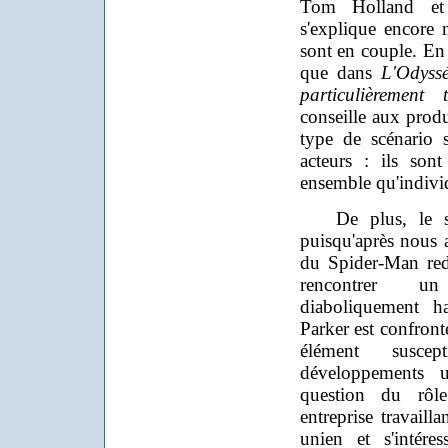
Tom Holland et 
s'explique encore 
sont en couple. En 
que dans
L'Odyss
particulièrement t
conseille aux produ
type de scénario 
acteurs : ils son
ensemble qu'indivi
De plus, le scén
puisqu'après nous 
du Spider-Man red
rencontrer un
diaboliquement h
Parker est confront
élément susce
développements u
question du rô
entreprise travaill
unien et s'intére