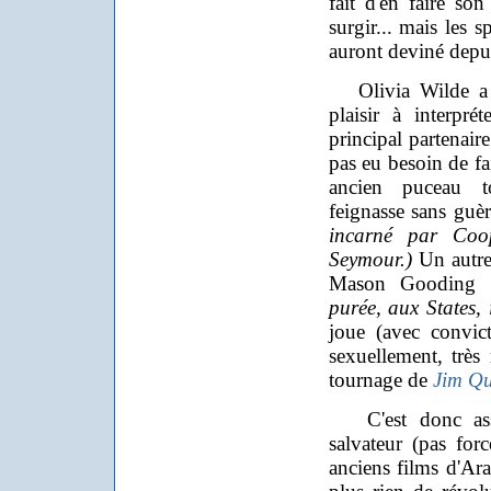
fait d'en faire son
surgir... mais les s
auront deviné depu
Olivia Wilde a v
plaisir à interpré
principal partenaire
pas eu besoin de fai
ancien puceau t
feignasse sans guè
incarné par Coop
Seymour.)
Un autre
Mason Gooding
purée, aux States,
joue (avec convic
sexuellement, très 
tournage de
Jim Q
C'est donc assez
salvateur (pas for
anciens films d'Ara