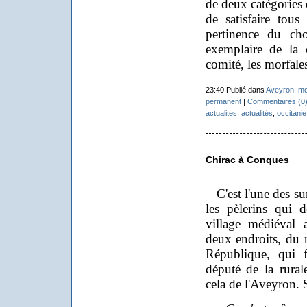
de deux catégories d
de satisfaire tous
pertinence du cho
exemplaire de la 
comité, les morfales
23:40 Publié dans
Aveyron, m
permanent
|
Commentaires (0
actualites
,
actualités
,
occitanie
Chirac à Conques
C'est l'une des surp
les pèlerins qui 
village médiéval 
deux endroits, du 
République, qui f
député de la rural
cela de l'Aveyron. S