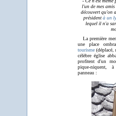
- Ce n'est même pa
l'un de mes amis 
découvert qu'on a
président
à un l
lequel il n'a s
mo
La première ment
une place ombra
tourisme
(déplacé, 
célèbre église abba
profitent d'un mo
pique-niquent, à
panneau :