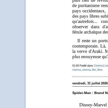
plus rien de révo
de puritanisme ress
pays occidentaux, 
des pays libres sub
qu'autrefois... c
observer dans d'a
férule archaïque des
Il reste un portra
contemporain. Là, c
la verve d'Araki. M
plus ennuyeuse qu'
01:00 Publié dans
Cinéma
|
Li
cinéma
,
cinema
,
film
,
films
vendredi, 31 juillet 2026
Spider-Man : Brand 
Disney-Marvel a 