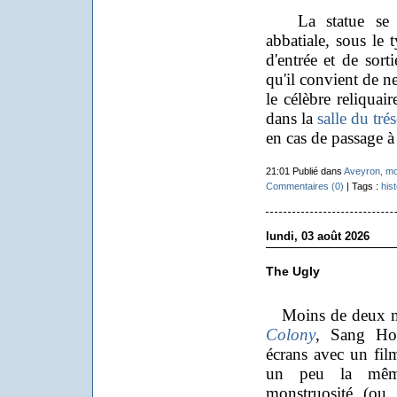
La statue se tro
abbatiale, sous le 
d'entrée et de sorti
qu'il convient de n
le célèbre reliquai
dans la
salle du tré
en cas de passage 
21:01 Publié dans
Aveyron, m
Commentaires (0)
| Tags :
hist
lundi, 03 août 2026
The Ugly
Moins de deux moi
Colony
, Sang Ho-
écrans avec un film
un peu la même
monstruosité (ou 