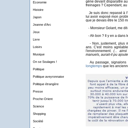
gêne devant disparaître a
Economie
freinages ? Cependant, au 
Histoire
Je suis donc repassé à l'
lui avoir exposé mon problè
Japon
que je devais être le 150 mi
Jeanne d'Arc
- Monsieur Golant, me dit-il
Jeux
- Ah bon ? Il y en a dans le
Livre
- Non, justement, plus m
Loisirs
ans. C'est moins agréable
l'environnement.
(... ain
Musique
manuels, aurait-il pu ajoute
On se Soulages !
Au passage, signalons q
longtemps
que les ancienn
Politique
Politique aveyronnaise
Politique étrangère
Presse
Proche-Orient
Science
Shopping
Société