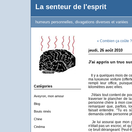
La senteur de l'esprit
humeurs personnelles, divagations diverses et variées
« Combien ça coûte ?.
jeudi, 26 août 2010
J'ai appris un truc sur
Il y a quelques mois de cela
ma luxueuse voiture (offert
rempli leur office, puisq
Catégories
kilomètres avec elles.
J'étais tout content de po
Aveyron, mon amour
traverser le plancher de l
personne chère à mon coeur
Blog
remarquer que, parfois, lo
faisait entendre. "Tu es s
Bouts rimés
demanda cette personne pl
Chine
Je lui assurai que mon gar
n'était pas un escroc, et qu'
Cinéma
ce bruit dérangeant. Peut-êt