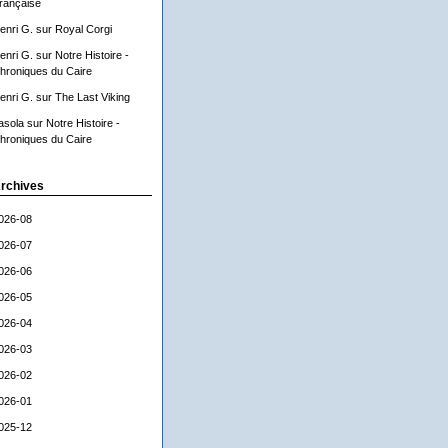
rançaise
enri G.
sur
Royal Corgi
enri G.
sur
Notre Histoire -
hroniques du Caire
enri G.
sur
The Last Viking
asola
sur
Notre Histoire -
hroniques du Caire
rchives
026-08
026-07
026-06
026-05
026-04
026-03
026-02
026-01
025-12