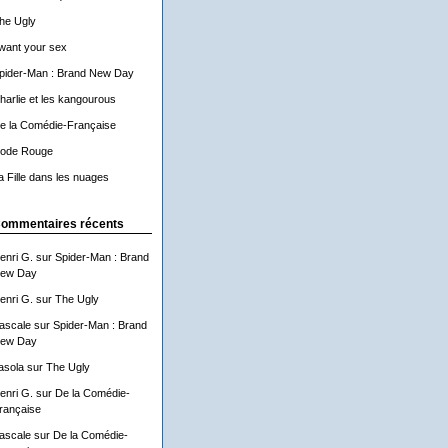
he Ugly
 want your sex
pider-Man : Brand New Day
harlie et les kangourous
e la Comédie-Française
ode Rouge
a Fille dans les nuages
ommentaires récents
enri G.
sur
Spider-Man : Brand
ew Day
enri G.
sur
The Ugly
ascale
sur
Spider-Man : Brand
ew Day
asola
sur
The Ugly
enri G.
sur
De la Comédie-
rançaise
ascale
sur
De la Comédie-