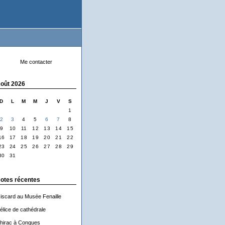
Me contacter
oût 2026
D
L
M
M
J
V
S
1
2
3
4
5
6
7
8
9
10
11
12
13
14
15
16
17
18
19
20
21
22
23
24
25
26
27
28
29
30
31
otes récentes
iscard au Musée Fenaille
élice de cathédrale
hirac à Conques