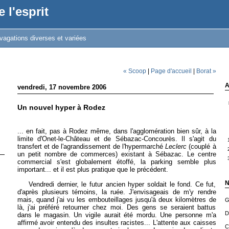
 l'esprit
vagations diverses et variées
« Scoop
|
Page d'accueil
|
Borat »
A
vendredi, 17 novembre 2006
Un nouvel hyper à Rodez
... en fait, pas à Rodez même, dans l'agglomération bien sûr, à la
limite d'Onet-le-Château et de Sébazac-Concourès. Il s'agit du
transfert et de l'agrandissement de l'hypermarché
Leclerc
(couplé à
un petit nombre de commerces) existant à Sébazac. Le centre
commercial s'est globalement étoffé, la parking semble plus
important... et il est plus pratique que le précédent.
N
Vendredi dernier, le futur ancien hyper soldait le fond. Ce fut,
d'après plusieurs témoins, la ruée. J'envisageais de m'y rendre
mais, quand j'ai vu les embouteillages jusqu'à deux kilomètres de
G
là, j'ai préféré retourner chez moi. Des gens se seraient battus
D
dans le magasin. Un vigile aurait été mordu. Une personne m'a
affirmé avoir entendu des insultes racistes... L'attente aux caisses
C