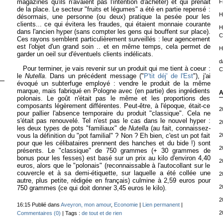
magazines qu'ils n'avaient pas l'intention d'acheter) et qui prenait
F
de la place. Le secteur "fruits et légumes" a été en partie repensé :
H
désormais, une personne (ou deux) pratique la pesée pour les
clients... ce qui évitera les fraudes, qui étaient monnaie courante
H
dans l'ancien hyper (sans compter les gens qui bouffent sur place).
C
Ces rayons semblent particulièrement surveillés : leur agencement
est l'objet d'un grand soin .. et en même temps, cela permet de
H
garder un oeil sur d'éventuels clients indélicats.
d
Pour terminer, je vais revenir sur un produit qui me tient à coeur :
C
le
Nutella
. Dans un précédent message ("
P'tit déj' de l'Est
"), j'ai
évoqué un subterfuge employé : vendre le produit de la même
marque, mais fabriqué en Pologne avec (en partie) des ingrédients
A
polonais. Le goût n'était pas le même et les proportions des
composants légèrement différentes. Peut-être, à l'époque, était-ce
2
pour pallier l'absence temporaire du produit "classique". Cela ne
s'était pas renouvelé. Tel n'est pas le cas dans le nouvel hyper :
2
les deux types de pots "familiaux" de
Nutella
(au fait, connaissez-
vous la définition du "pot familial" ? Non ? Eh bien, c'est un pot fait
2
pour que les célibataires prennent des hanches et du bide !) sont
2
présents. Le "classique" de 750 grammes (+ 30 grammes de
bonus pour les fesses) est basé sur un prix au kilo d'environ 4,40
2
euros, alors que le "polonais" (reconnaissable à l'autocollant sur le
couvercle et à sa demi-étiquette, sur laquelle a été collée une
2
autre, plus petite, rédigée en français) culmine à 2,59 euros pour
2
750 grammes (ce qui doit donner 3,45 euros le kilo).
2
16:15 Publié dans
Aveyron, mon amour
,
Economie
|
Lien permanent
|
2
Commentaires (0)
| Tags :
de tout et de rien