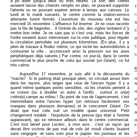
a pu durer jusqu'à deux ou trois heures. Le soir, des clients
auraient laissé des chariots remplis en plan, ne pouvant supporter
T
l'attente ou ne pouvant espérer arriver à temps aux caisses. Le
lundi et le mardi suivants, le centre comme la station-service
I
attenante furent fermés. L'ouverture du nouveau site eut lieu
S
mercredi 15 novembre. L'affluence fut énorme. Je ne vous raconte
pas la file de bagnoles... A l'entrée du site, des vigiles tentaient d 'y
C
mettre bon ordre. Je ne sais pas si c'est vrai, mais les forces de
l'ordre seraient aussi intervenues sur la voie publique, pour réguler
D
la circulation perturbée sur plusieurs kilomètres. (En plus, il y a
plein de travaux à Rodez même, ce qui incite les automobilistes à
C
contourner la ville... accroissant ainsi la pression sur les axes
L
périphériques déjà saturés.) Par contre, ce jour-là, dans le centre
commercial le plus proche de celui qui ouvrait (un
Géant
), ce fut
très calme.
C
Aujourd'hui 17 novembre, je suis allé à la découverte du
"machin". Si le parking était presque plein, on circulait assez bien
H
dans les rayons, plus larges que ceux de l'ancien hyper. Il y a
N
quand même quelques points sensibles, où les chariots peinent à
H
se croiser (ou à doubler un autre à l'arrêt)... surtout si un(e)
crétin(e) campe au milieu ! Du point de vue de l'agencement, c'est
P
intermédiaire entre l'ancien hyper (on retrouve facilement ses
N
marques dans plusieurs domaines) et le concurrent
Géant
. On
dirait que tout cela suit un modèle quasi universel. Petit
d
changement notable : l'expulsion de la presse (qui était à l'entrée
auparavant), qui se retrouve ailleurs dans le centre commercial.
H
C'est tout bénef pour
Leclerc
, à mon avis : c'est un rayon qui
F
devait être victime de pas mal de vols (et moult clients lisaient
sans vergogne -et sans soin pour le papier- les journaux et les
P