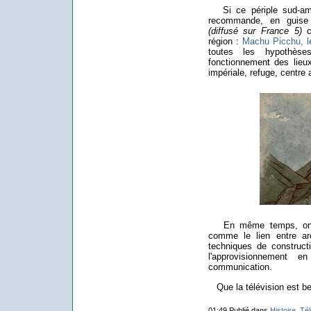
Si ce périple sud-amé
recommande, en guise
(diffusé sur France 5)
c
région :
Machu Picchu, l
toutes les hypothèse
fonctionnement des lieux
impériale, refuge, centre a
En même temps, on dé
comme le lien entre ar
techniques de constructi
l'approvisionnement
communication.
Que la télévision est bel
01:49 Publié dans
Histoire
,
Tél