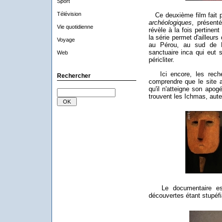
Sport
Télévision
Ce deuxième film fait pa
archéologiques
, présent
Vie quotidienne
révèle à la fois pertinen
la série permet d'ailleurs
Voyage
au Pérou, au sud de
sanctuaire inca qui eut 
Web
péricliter.
Ici encore, les reche
Rechercher
comprendre que le site a
qu'il n'atteigne son apo
trouvent les Ichmas, aute
Le documentaire est 
découvertes étant stupéfi