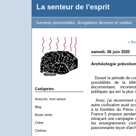
La senteur de l'esprit
humeurs personnelles, divagations diverses et variées
« Re
samedi, 06 juin 2020
Archéologie précolo
Durant la période de confi
possibilités de la tél
documentaire, incontes
Catégories
publiques qui est la plus 
Aveyron, mon amour
Ainsi, j'ai récemment d
autre civilisation avait o
Blog
à la frontière du Pérou 
France 5 propose pendan
Bouts rimés
retraçant une campagne de
Chine
les enseignements civili
passionnante leçon d'arc
Cinéma