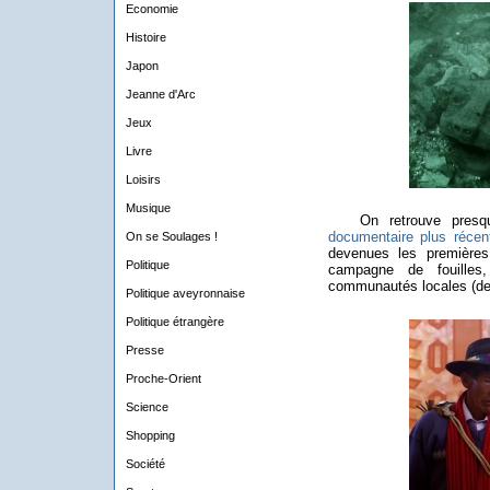
Economie
Histoire
Japon
Jeanne d'Arc
Jeux
Livre
Loisirs
Musique
On retrouve presque
documentaire plus récen
On se Soulages !
devenues les premières
Politique
campagne de fouilles
communautés locales (de
Politique aveyronnaise
Politique étrangère
Presse
Proche-Orient
Science
Shopping
Société