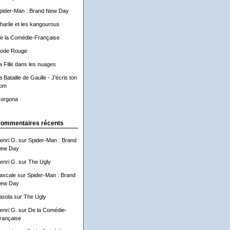
pider-Man : Brand New Day
harlie et les kangourous
e la Comédie-Française
ode Rouge
a Fille dans les nuages
a Bataille de Gaulle - J'écris ton
om
orgona
ommentaires récents
enri G.
sur
Spider-Man : Brand
ew Day
enri G.
sur
The Ugly
ascale
sur
Spider-Man : Brand
ew Day
asola
sur
The Ugly
enri G.
sur
De la Comédie-
rançaise