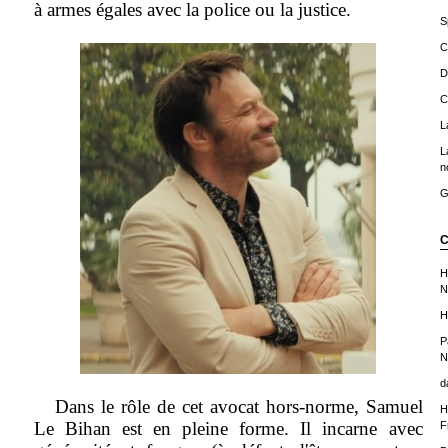
à armes égales avec la police ou la justice.
S
C
D
C
L
L
n
G
C
H
N
H
P
N
d
Dans le rôle de cet avocat hors-norme, Samuel
H
Le Bihan est en pleine forme. Il incarne avec
F