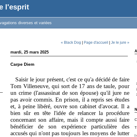
 l'esprit
vagations diverses et variées
« Black Dog
|
Page d'accueil
|
Je le jure »
A
mardi, 25 mars 2025
Carpe Diem
Saisir le jour présent, c'est ce qu'a décidé de faire
Tom Villeneuve, qui sort de 17 ans de taule, pour
un crime (l'assassinat de son épouse) qu'il jure ne
pas avoir commis. En prison, il a repris ses études
et, à peine libéré, ouvre son cabinet d'avocat. Il a
N
bien sûr en tête l'idée de relancer la procédure
concernant son affaire, mais il compte aussi faire
C
bénéficier de son expérience particulière des
T
accusés qui n'ont pas toujours les moyens de lutter
I