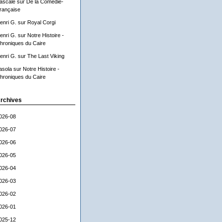
ascale
sur
De la Comédie-
rançaise
enri G.
sur
Royal Corgi
enri G.
sur
Notre Histoire -
hroniques du Caire
enri G.
sur
The Last Viking
asola
sur
Notre Histoire -
hroniques du Caire
rchives
026-08
026-07
026-06
026-05
026-04
026-03
026-02
026-01
025-12