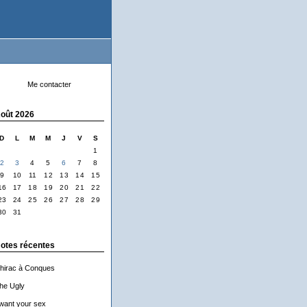
Me contacter
oût 2026
D
L
M
M
J
V
S
1
2
3
4
5
6
7
8
9
10
11
12
13
14
15
16
17
18
19
20
21
22
23
24
25
26
27
28
29
30
31
otes récentes
hirac à Conques
he Ugly
 want your sex