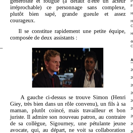
générosité et fougue (à défaut d'être un acteur
P
F
irréprochable) ce personnage sans complexe,
plutôt bien sapé, grande gueule et assez
H
courageux.
H
C
Il se constitue rapidement une petite équipe,
H
composée de deux assistants :
d
C
A
2
2
2
2
A gauche ci-dessus se trouve Simon (Henri
2
Giey, très bien dans un rôle convenu), un fils à sa
2
maman, plutôt coincé, mais travailleur et bon
juriste. Il admire son nouveau patron, au contraire
2
de sa collègue, Sigourney, une pétulante jeune
2
avocate, qui, au départ, ne voit sa collaboration
2