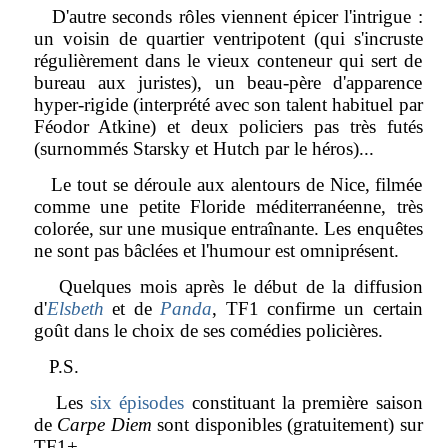
D'autre seconds rôles viennent épicer l'intrigue :
un voisin de quartier ventripotent (qui s'incruste
régulièrement dans le vieux conteneur qui sert de
bureau aux juristes), un beau-père d'apparence
hyper-rigide (interprété avec son talent habituel par
Féodor Atkine) et deux policiers pas très futés
(surnommés Starsky et Hutch par le héros)...
Le tout se déroule aux alentours de Nice, filmée
comme une petite Floride méditerranéenne, très
colorée, sur une musique entraînante. Les enquêtes
ne sont pas bâclées et l'humour est omniprésent.
Quelques mois après le début de la diffusion
d'
Elsbeth
et de
Panda
, TF1 confirme un certain
goût dans le choix de ses comédies policières.
P.S.
Les
six épisodes
constituant la première saison
de
Carpe Diem
sont disponibles (gratuitement) sur
TF1+.