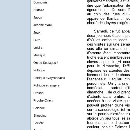
gouvernementales, est al
Economie
dire que l'urbanisation d
rigoureuses... De surcro
Histoire
au coin des rues du c
Japon
apparence flambant ne
cherté des loyers exigés e
Jeanne d'Arc
Samedi, ce fut apparem
Jeux
deux journées étaient pr
d'où les embouteillages. 
Livre
ces visites sur une semai
Loisirs
suis allé ce dimanche m
d'attente était importan
Musique
triche étaient nombreuses
élevés a profité. (Et enc
On se Soulages !
pour le dimanche, l'a
dépassé les attentes des o
Politique
librement le rez-de-chau
Politique aveyronnaise
l'ascenseur jusqu'au c
personnels. On y a une 
Politique étrangère
immédiate... surtout s
dimanche... de quoi pren
Presse
d'attente sans ombre. La
Proche-Orient
accéder à une visite guid
pouvait profiter d'une vi
Science
sur la cancérologie (et
sur le pourtour extérieur d
Shopping
aborde un peu tous les se
fournies par le directeur
Société
couleur locale : Delmas !