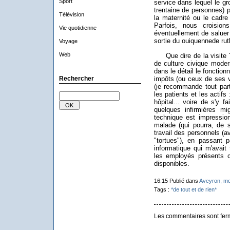
Sport
service dans lequel le gr
trentaine de personnes) 
Télévision
la maternité ou le cadre 
Parfois, nous croision
Vie quotidienne
éventuellement de saluer
sortie du ouiquennede rut
Voyage
Web
Que dire de la visite ? 
de culture civique moder
dans le détail le fonctio
Rechercher
impôts (ou ceux de ses v
(je recommande tout parti
les patients et les actifs
hôpital... voire de s'y f
quelques infirmières mi
technique est impressio
malade (qui pourra, de 
travail des personnels (a
"tortues"), en passant 
informatique qui m'avait 
les employés présents c
disponibles.
16:15 Publié dans
Aveyron, m
Tags :
*de tout et de rien*
Les commentaires sont fer