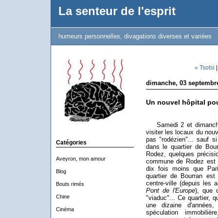
La senteur de l'esprit
humeurs personnelles, divagations diverses et variées
« Tsotsi
dimanche, 03 septembr
Un nouvel hôpital po
Samedi 2 et dimanche 3
visiter les locaux du nouve
pas "rodézien"... sauf s
Catégories
dans le quartier de Bou
Rodez, quelques précisi
Aveyron, mon amour
commune de Rodez est de
dix fois moins que Paris
Blog
quartier de Bourran est 
centre-ville (depuis les
Bouts rimés
Pont de l'Europe
), que 
Chine
"viaduc"... Ce quartier, qu
une dizaine d'années,
Cinéma
spéculation immobilièr