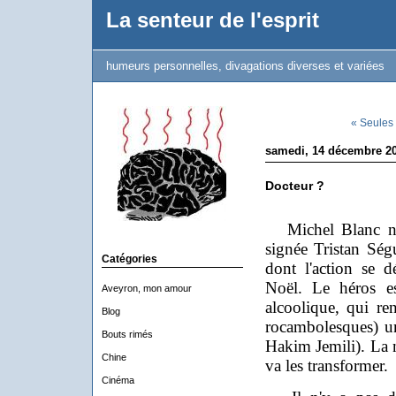
La senteur de l'esprit
humeurs personnelles, divagations diverses et variées
« Seules 
samedi, 14 décembre 2
Docteur ?
Michel Blanc nou
signée Tristan Sé
Catégories
dont l'action se d
Noël. Le héros e
Aveyron, mon amour
alcoolique, qui re
Blog
rocambolesques) un
Bouts rimés
Hakim Jemili). La n
Chine
va les transformer.
Cinéma