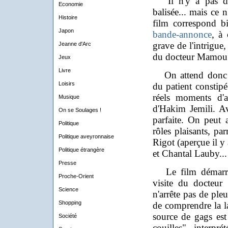
Il n'y a pas de 
Economie
balisée... mais ce 
Histoire
film correspond b
Japon
bande-annonce
, à 
grave de l'intrigue
Jeanne d'Arc
du docteur Mamou
Jeux
Livre
On attend donc a
Loisirs
du patient constip
réels moments d'a
Musique
d'Hakim Jemili. A
On se Soulages !
parfaite. On peut 
Politique
rôles plaisants, pa
Politique aveyronnaise
Rigot (aperçue il y
Politique étrangère
et Chantal Lauby... 
Presse
Le film démarre 
Proche-Orient
visite du docteur
Science
n'arrête pas de pleu
Shopping
de comprendre la l
source de gags est 
Société
couilles", interp