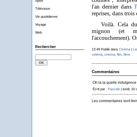
Sport
l'an dernier dans
T
Télévision
reprises, dans trois
Vie quotidienne
Voilà. Cela dure
Voyage
mignon (et m
Web
l'accouchement). On 
Rechercher
13:49 Publié dans
Cinéma
|
Li
cinéma
,
cinema
,
film
,
films
Commentaires
Oh la la quelle indulgence 
Écrit par :
Pascale
| lundi, 16
Les commentaires sont fer