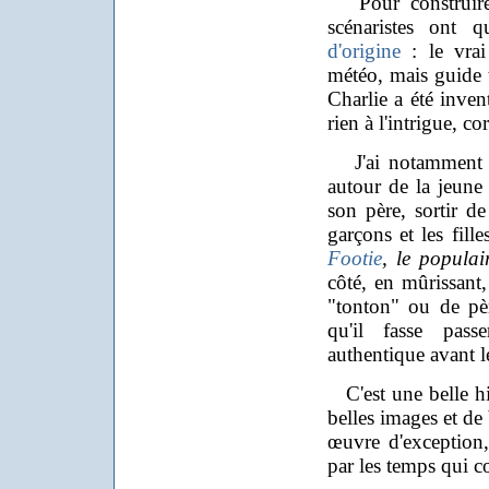
Pour construire 
scénaristes ont
d'origine
: le vrai 
météo, mais guide t
Charlie a été inven
rien à l'intrigue, co
J'ai notamment b
autour de la jeune f
son père, sortir de
garçons et les fil
Footie
, le populai
côté, en mûrissant,
"tonton" ou de pèr
qu'il fasse pass
authentique avant l
C'est une belle hi
belles images et de
œuvre d'exception,
par les temps qui c