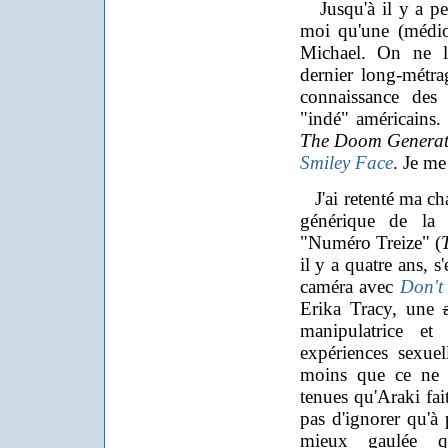
Jusqu'à il y a peu
moi qu'une (médi
Michael. On ne l'
dernier long-métra
connaissance des 
"indé" américains. 
The Doom Generat
Smiley Face
. Je me
J'ai retenté ma cha
générique de la 
"Numéro Treize" (
il y a quatre ans, s'
caméra avec
Don't
Erika Tracy, une
manipulatrice e
expériences sexuel
moins que ce ne s
tenues qu'Araki fait
pas d'ignorer qu'à 
mieux gaulée qu