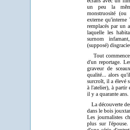
écrans avec un film
un peu la même
monstruosité (ou 
externe qu'interne 
remplacés par un a
laquelle les habi
surnom infamant
(supposé) disgracie
Tout commence, d
d'un reportage. Les
graveur de sceaux
qualité... alors qu
surcroît, il a élevé
à l'atelier), à part
il y a quarante ans.
La découverte des
dans le bois jouxtan
Les journalistes c
plus sur l'épouse
d'une série d'entre