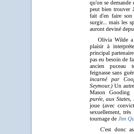
qu'on se demande c
peut bien trouver 
fait d'en faire son
surgir... mais les s
auront deviné depu
Olivia Wilde a v
plaisir à interpré
principal partenaire
pas eu besoin de fai
ancien puceau t
feignasse sans guè
incarné par Coop
Seymour.)
Un autre
Mason Gooding
purée, aux States,
joue (avec convic
sexuellement, très 
tournage de
Jim Q
C'est donc assez