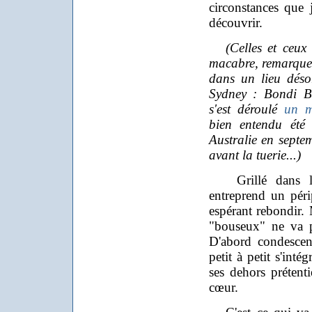
circonstances que j
découvrir.
(Celles et ceux qu
macabre, remarquer
dans un lieu déso
Sydney : Bondi B
s'est déroulé
un m
bien entendu été 
Australie en septem
avant la tuerie...)
Grillé dans la 
entreprend un périp
espérant rebondir.
"bouseux" ne va 
D'abord condescenda
petit à petit s'int
ses dehors préten
cœur.