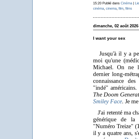
15:20 Publié dans
Cinéma
|
Li
cinéma
,
cinema
,
film
,
films
dimanche, 02 août 2026
I want your sex
Jusqu'à il y a peu
moi qu'une (médi
Michael. On ne l'
dernier long-métra
connaissance des 
"indé" américains. 
The Doom Generat
Smiley Face
. Je me
J'ai retenté ma cha
générique de la 
"Numéro Treize" (
il y a quatre ans, s'