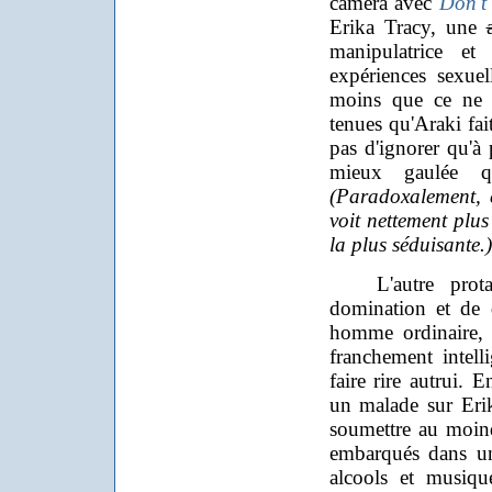
caméra avec
Don't
Erika Tracy, une
manipulatrice e
expériences sexuel
moins que ce ne s
tenues qu'Araki fait
pas d'ignorer qu'à 
mieux gaulée qu
(Paradoxalement, c
voit nettement plus 
la plus séduisante.)
L'autre protago
domination et de d
homme ordinaire, 
franchement intell
faire rire autrui.
un malade sur Erika
soumettre au moind
embarqués dans un
alcools et musiqu