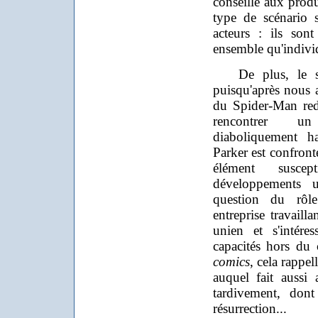
conseille aux produ
type de scénario 
acteurs : ils son
ensemble qu'indivi
De plus, le scén
puisqu'après nous 
du Spider-Man red
rencontrer un
diaboliquement h
Parker est confront
élément susce
développements u
question du rô
entreprise travaill
unien et s'intére
capacités hors du
comics
, cela rappel
auquel fait aussi
tardivement, do
résurrection...