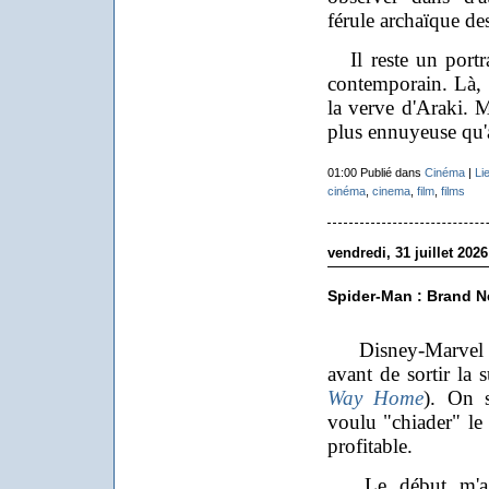
férule archaïque des
Il reste un portra
contemporain. Là, c
la verve d'Araki. M
plus ennuyeuse qu'
01:00 Publié dans
Cinéma
|
Li
cinéma
,
cinema
,
film
,
films
vendredi, 31 juillet 2026
Spider-Man : Brand 
Disney-Marvel a 
avant de sortir la 
Way Home
). On 
voulu "chiader" le t
profitable.
Le début m'a po