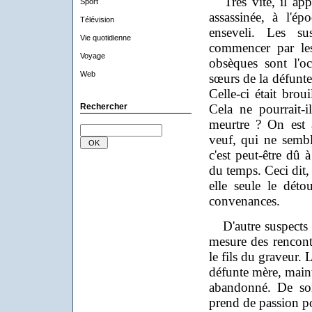
Très vite, il app
Sport
assassinée, à l'é
Télévision
enseveli. Les s
Vie quotidienne
commencer par le
Voyage
obsèques sont l'o
Web
sœurs de la défunte (
Celle-ci était broui
Rechercher
Cela ne pourrait-
meurtre ? On est a
veuf, qui ne sembl
c'est peut-être dû 
du temps. Ceci dit,
elle seule le déto
convenances.
D'autre suspects p
mesure des rencontr
le fils du graveur.
défunte mère, mainte
abandonné. De son
prend de passion po