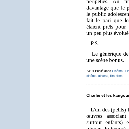
péripéties. Au f
davantage que le p
le public adolescen
fait le pari que le
étaient prêts pour
un peu plus évolué
P.S.
Le générique de f
une scène bonus.
23:01 Publié dans
Cinéma
|
Li
cinéma
,
cinema
,
film
,
films
Charlie et les kangou
L'un des (petits) f
œuvres associant
surtout enfants) 
plupart du temps) :