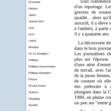
Tout commence, d
Economie
d'un reportage. Les
Histoire
graveur de sceaux
Japon
qualité... alors qu
Jeanne d'Arc
surcroît, il a élevé
à l'atelier), à part
Jeux
il y a quarante ans.
Livre
Loisirs
La découverte des
Musique
dans le bois jouxtan
Les journalistes c
On se Soulages !
plus sur l'épouse
Politique
d'une série d'entre
Politique aveyronnaise
de travail, avec l'
Politique étrangère
de la jeune femme, 
Presse
de couture où elle 
des prétextes à 
Proche-Orient
plongent dans la 
Science
1980, en pleine cr
Shopping
un peu ses "trente g
Société