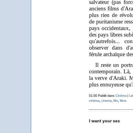
salvateur (pas for
anciens films d'Ara
plus rien de révo
de puritanisme ress
pays occidentaux, 
des pays libres sub
qu'autrefois... c
observer dans d'a
férule archaïque des
Il reste un portra
contemporain. Là, c
la verve d'Araki. M
plus ennuyeuse qu'
01:00 Publié dans
Cinéma
|
Li
cinéma
,
cinema
,
film
,
films
I want your sex