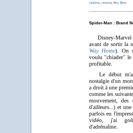
cinéma
,
cinema
,
film
,
films
Spider-Man : Brand 
Disney-Marvel a 
avant de sortir la 
Way Home
). On 
voulu "chiader" le t
profitable.
Le début m'a po
nostalgie d'un mond
a droit à une premiè
comme les suivantes
mouvement, des e
d'ailleurs...) et u
parfois eu l'impre
vidéo, j'ai go
d'adrénaline.