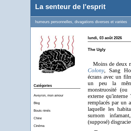
La senteur de l'esprit
humeurs personnelles, divagations diverses et variées
lundi, 03 août 2026
The Ugly
Moins de deux moi
Colony
, Sang Ho-
écrans avec un film
un peu la même
Catégories
monstruosité (ou 
externe qu'interne 
Aveyron, mon amour
remplacés par un a
Blog
laquelle les habi
Bouts rimés
surnom infamant
Chine
(supposé) disgracie
Cinéma