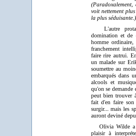
(Paradoxalement, c
voit nettement plus 
la plus séduisante.)
L'autre protago
domination et de d
homme ordinaire, 
franchement intell
faire rire autrui.
un malade sur Erika
soumettre au moind
embarqués dans un
alcools et musiqu
qu'on se demande c
peut bien trouver 
fait d'en faire son
surgir... mais les s
auront deviné depu
Olivia Wilde a v
plaisir à interpré