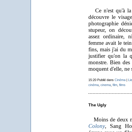
Ce n'est qu'à la t
découvre le visag
photographie dénich
stupeur, on décou
assez ordinaire, 
femme avait le tein
fins, mais j'ai du 
justifier qu'on la
monstre. Bien des 
moquent d'elle, ne s
15:20 Publié dans
Cinéma
|
Li
cinéma
,
cinema
,
film
,
films
The Ugly
Moins de deux moi
Colony
, Sang Ho-