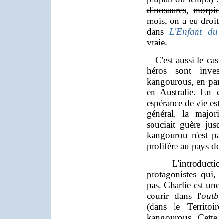
dinosaures
,
morpi
mois, on a eu droit
dans
L'Enfant du
vraie.
C'est aussi le cas
héros sont inves
kangourous, en part
en Australie. En 
espérance de vie est
général, la major
souciait guère ju
kangourou n'est pa
prolifère au pays 
L'introduction
protagonistes qui,
pas. Charlie est un
courir dans l'
outb
(dans le Territo
kangourous. Cette 