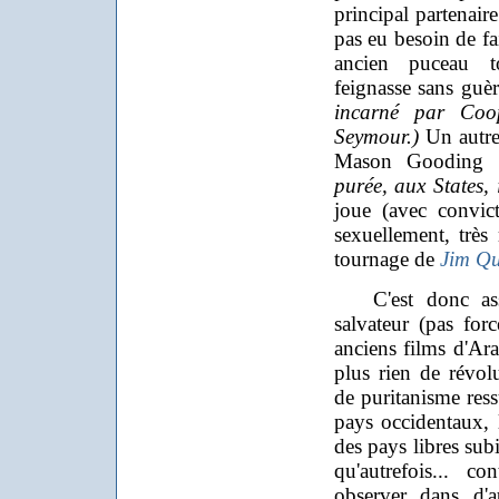
principal partenaire
pas eu besoin de fai
ancien puceau t
feignasse sans guè
incarné par Coop
Seymour.)
Un autre
Mason Gooding
purée, aux States,
joue (avec convic
sexuellement, très 
tournage de
Jim Q
C'est donc assez
salvateur (pas for
anciens films d'Ara
plus rien de révo
de puritanisme ress
pays occidentaux, 
des pays libres sub
qu'autrefois... c
observer dans d'a