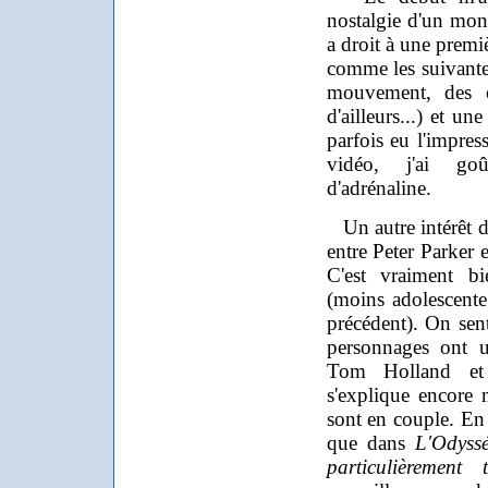
nostalgie d'un mond
a droit à une premiè
comme les suivantes
mouvement, des e
d'ailleurs...) et u
parfois eu l'impre
vidéo, j'ai go
d'adrénaline.
Un autre intérêt du
entre Peter Parker 
C'est vraiment bi
(moins adolescente
précédent). On sen
personnages ont u
Tom Holland et 
s'explique encore 
sont en couple. En 
que dans
L'Odyss
particulièrement t