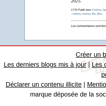
2025.
17:55 Publié dans
Cinéma
,
Ja
:
cinéma
,
cinema
,
film
,
films
Les commentaires sont fer
Créer un b
Les derniers blogs mis à jour
|
Les 
p
Déclarer un contenu illicite
|
Mentio
marque déposée de la soci