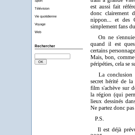
Sport
est aussi fait réfé
Télévision
donc clairement 
Vie quotidienne
nippon... et des 
Voyage
simplement fans du
Web
On ne s'ennuie pa
quand il est que
Rechercher
certains personnage
Mais, bon, comme 
péripéties, cela se 
La conclusion de
secret hérité de 
film s'achève sur d
la région (qui perm
lieux dessinés dans
Ne partez donc pas 
P.S.
Il est déjà prévu