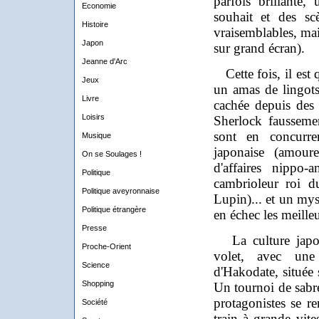
parfois brillante,
Economie
souhait et des sc
Histoire
vraisemblables, mai
Japon
sur grand écran).
Jeanne d'Arc
Cette fois, il est 
Jeux
un amas de lingots
Livre
cachée depuis des
Loisirs
Sherlock faussemen
sont en concurre
Musique
japonaise (amour
On se Soulages !
d'affaires nippo-
Politique
cambrioleur roi d
Politique aveyronnaise
Lupin)... et un mys
Politique étrangère
en échec les meilleu
Presse
La culture japon
Proche-Orient
volet, avec une
Science
d'Hakodate, située 
Shopping
Un tournoi de sabre
protagonistes se r
Société
train à grande vite