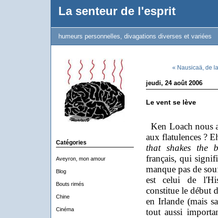
La senteur de l'esprit
humeurs personnelles, divagations diverses et variées
« Nausicaä, de la
jeudi, 24 août 2006
Le vent se lève
Ken Loach nous a-t-
aux flatulences ? E
Catégories
that shakes the b
français, qui signif
Aveyron, mon amour
manque pas de souff
Blog
est celui de l'Hi
Bouts rimés
constitue le début 
Chine
en Irlande (mais s
Cinéma
tout aussi importa