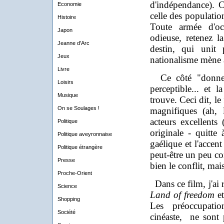
d'indépendance). C'
Economie
celle des populatio
Histoire
Toute armée d'oc
Japon
odieuse, retenez l
Jeanne d'Arc
destin, qui unit 
Jeux
nationalisme mène au
Livre
Ce côté "donneur
Loisirs
perceptible... et 
Musique
trouve. Ceci dit, le
On se Soulages !
magnifiques (ah, l
acteurs excellents 
Politique
originale - quitte 
Politique aveyronnaise
gaélique et l'accent
Politique étrangère
peut-être un peu c
Presse
bien le conflit, mai
Proche-Orient
Dans ce film, j'ai 
Science
Land of freedom
et
Shopping
Les préoccupati
Société
cinéaste, ne sont