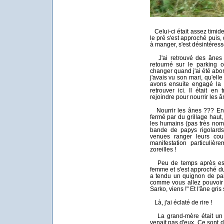
Celui-ci était assez timide.
le pré s'est approché puis, 
à manger, s'est désintéress
J'ai retrouvé des ânes e
retourné sur le parking o
changer quand j'ai été abo
j'avais vu son mari, qu'ell
avons ensuite engagé la c
retrouver ici. Il était e
rejoindre pour nourrir les â
Nourrir les ânes ??? En ef
fermé par du grillage haut, 
les humains (pas très nomb
bande de papys rigolards
venues ranger leurs cour
manifestation particuliè
zoreilles !
Peu de temps après est a
femme et s'est approché du 
a tendu un quignon de pai
comme vous allez pouvoir l
Sarko, viens !" Et l'âne gris 
Là, j'ai éclaté de rire !
La grand-mère était un p
venait pas d'eux. Ce sont d