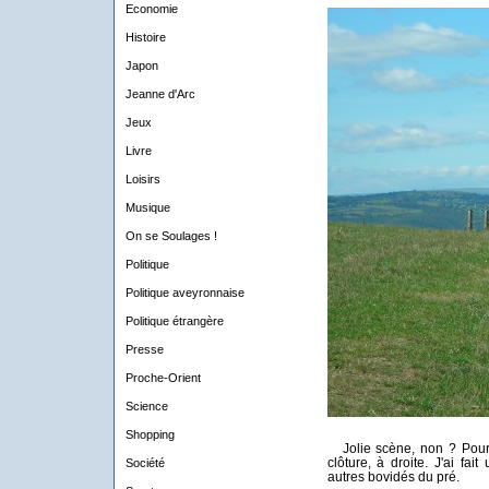
Economie
Histoire
Japon
Jeanne d'Arc
Jeux
Livre
Loisirs
Musique
On se Soulages !
Politique
Politique aveyronnaise
Politique étrangère
Presse
Proche-Orient
Science
Shopping
Jolie scène, non ? Pour c
clôture, à droite. J'ai fai
Société
autres bovidés du pré.