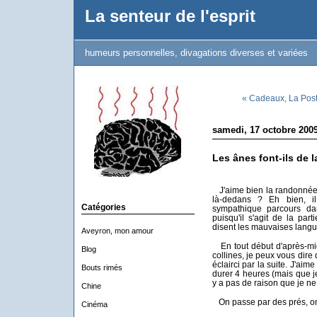
La senteur de l'esprit
humeurs personnelles, divagations diverses et variées
« Cadeaux, La Poste
samedi, 17 octobre 200
Les ânes font-ils de l
J'aime bien la randonnée. M
là-dedans ? Eh bien, i
Catégories
sympathique parcours dan
puisqu'il s'agit de la par
disent les mauvaises langu
Aveyron, mon amour
En tout début d'après-mid
Blog
collines, je peux vous dire q
éclairci par la suite. J'ai
Bouts rimés
durer 4 heures (mais que j
y a pas de raison que je ne
Chine
On passe par des prés, on 
Cinéma