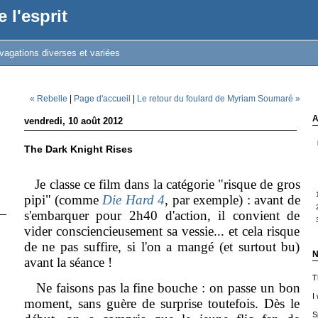
 l'esprit
vagations diverses et variées
« Rebelle
|
Page d'accueil
|
Le retour du foulard de Myriam Soumaré »
A
vendredi, 10 août 2012
The Dark Knight Rises
Je classe ce film dans la catégorie "risque de gros
pipi" (comme
Die Hard 4
, par exemple) : avant de
s'embarquer pour 2h40 d'action, il convient de
vider consciencieusement sa vessie... et cela risque
de ne pas suffire, si l'on a mangé (et surtout bu)
N
avant la séance !
T
Ne faisons pas la fine bouche : on passe un bon
I
moment, sans guère de surprise toutefois. Dès le
S