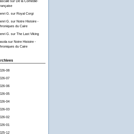
ascale
sur
De la Comédie-
rançaise
enri G.
sur
Royal Corgi
enri G.
sur
Notre Histoire -
hroniques du Caire
enri G.
sur
The Last Viking
asola
sur
Notre Histoire -
hroniques du Caire
rchives
026-08
026-07
026-06
026-05
026-04
026-03
026-02
026-01
025-12