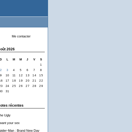
Me contacter
oût 2026
D
L
M
M
J
V
S
1
2
3
4
5
6
7
8
9
10
11
12
13
14
15
16
17
18
19
20
21
22
23
24
25
26
27
28
29
30
31
otes récentes
he Ugly
 want your sex
pider-Man : Brand New Day