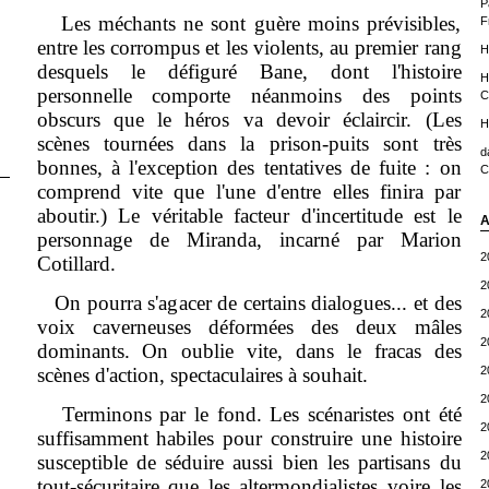
P
Les méchants ne sont guère moins prévisibles,
F
entre les corrompus et les violents, au premier rang
H
desquels le défiguré Bane, dont l'histoire
H
personnelle comporte néanmoins des points
C
obscurs que le héros va devoir éclaircir. (Les
H
scènes tournées dans la prison-puits sont très
d
bonnes, à l'exception des tentatives de fuite : on
C
comprend vite que l'une d'entre elles finira par
aboutir.) Le véritable facteur d'incertitude est le
A
personnage de Miranda, incarné par Marion
2
Cotillard.
2
On pourra s'agacer de certains dialogues... et des
2
voix caverneuses déformées des deux mâles
2
dominants. On oublie vite, dans le fracas des
scènes d'action, spectaculaires à souhait.
2
2
Terminons par le fond. Les scénaristes ont été
2
suffisamment habiles pour construire une histoire
2
susceptible de séduire aussi bien les partisans du
tout-sécuritaire que les altermondialistes voire les
2