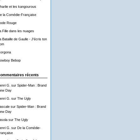
harlie et les kangourous
e la Comédie-Française
ode Rouge
a Fille dans les nuages
a Bataille de Gaulle - J'écris ton
om
orgona
owboy Bebop
ommentaires récents
enri G.
sur
Spider-Man : Brand
ew Day
enri G.
sur
The Ugly
ascale
sur
Spider-Man : Brand
ew Day
asola
sur
The Ugly
enri G.
sur
De la Comédie-
rançaise