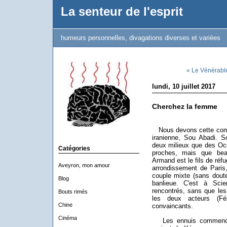
La senteur de l'esprit
humeurs personnelles, divagations diverses et variées
« Le Vénérabl
lundi, 10 juillet 2017
Cherchez la femme
Nous devons cette coméd
iranienne, Sou Abadi. So
deux milieux que des Occ
Catégories
proches, mais que be
Armand est le fils de réf
Aveyron, mon amour
arrondissement de Paris,
couple mixte (sans doute
Blog
banlieue. C'est à Sc
rencontrés, sans que les 
Bouts rimés
les deux acteurs (Fé
Chine
convaincants.
Cinéma
Les ennuis commencen