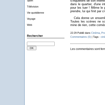
s'inquiètent de son intérê
Sport
dans le quartier, d'une 
Télévision
pour les tuer ! Même le p
prendre, lui qui finit par
Vie quotidienne
Cela donne un ensemble h
Voyage
Toutes les scènes ne son
mine de rien, cette comédie
Web
22:29 Publié dans
Cinéma
,
Pro
Rechercher
Commentaires (0)
| Tags :
cin
Les commentaires sont fer