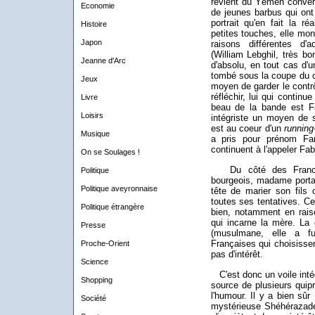
revient du Yémen converti
Economie
de jeunes barbus qui ont
portrait qu'en fait la r
Histoire
petites touches, elle mo
Japon
raisons différentes d
(William Lebghil, très b
Jeanne d'Arc
d'absolu, en tout cas d'u
tombé sous la coupe du ca
Jeux
moyen de garder le contrô
réfléchir, lui qui contin
Livre
beau de la bande est Fab
Loisirs
intégriste un moyen de s'
est au coeur d'un
running
Musique
a pris pour prénom Far
continuent à l'appeler Fabr
On se Soulages !
Du côté des Franco-I
Politique
bourgeois, madame portant
Politique aveyronnaise
tête de marier son fils 
toutes ses tentatives. Cet
Politique étrangère
bien, notamment en rais
qui incarne la mère. La 
Presse
(musulmane, elle a fu
Françaises qui choisissen
Proche-Orient
pas d'intérêt.
Science
C'est donc un voile intégra
Shopping
source de plusieurs quipr
l'humour. Il y a bien s
Société
mystérieuse Shéhérazade.