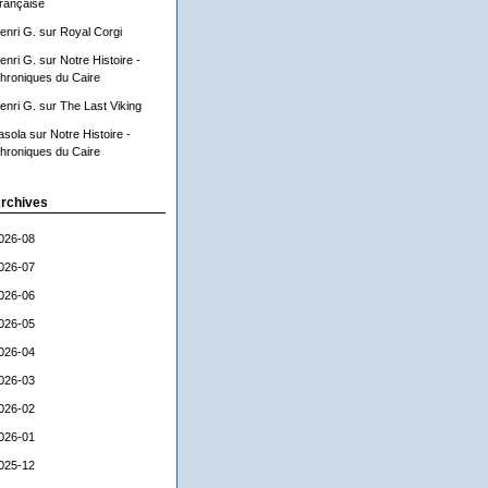
rançaise
enri G.
sur
Royal Corgi
enri G.
sur
Notre Histoire -
hroniques du Caire
enri G.
sur
The Last Viking
asola
sur
Notre Histoire -
hroniques du Caire
rchives
026-08
026-07
026-06
026-05
026-04
026-03
026-02
026-01
025-12