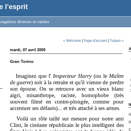
 l'esprit
vagations diverses et variées
« Welcome
|
Page d'accueil
|
Tulpan »
A
mardi, 07 avril 2009
Gran Torino
Imaginez que l'
Inspecteur Harry
(ou le
Maître
de guerre
) soit à la retraite et qu'il vienne de perdre
son épouse. On se retrouve avec un vieux blanc
aigri, misanthrope, raciste, homophobe (très
souvent filmé en contre-plongée, comme pour
N
accentuer ses défauts)... et très attaché à ses armes.
G
Voilà un rôle taillé sur mesure pour notre ami
D
Clint, le cinéaste républicain le plus intelligent des
C