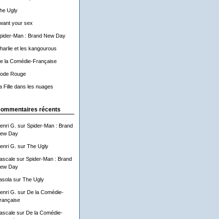
he Ugly
 want your sex
pider-Man : Brand New Day
harlie et les kangourous
e la Comédie-Française
ode Rouge
a Fille dans les nuages
ommentaires récents
enri G.
sur
Spider-Man : Brand
ew Day
enri G.
sur
The Ugly
ascale
sur
Spider-Man : Brand
ew Day
asola
sur
The Ugly
enri G.
sur
De la Comédie-
rançaise
ascale
sur
De la Comédie-