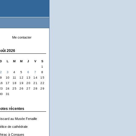
Me contacter
oût 2026
D
L
M
M
J
V
S
1
2
3
4
5
6
7
8
9
10
11
12
13
14
15
16
17
18
19
20
21
22
23
24
25
26
27
28
29
30
31
otes récentes
iscard au Musée Fenaille
élice de cathédrale
hirac à Conques