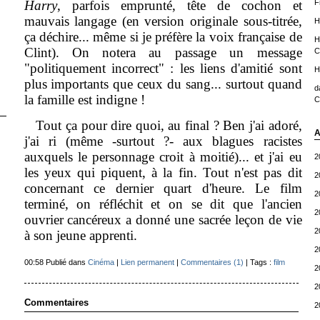
Harry
, parfois emprunté, tête de cochon et
F
mauvais langage (en version originale sous-titrée,
H
ça déchire... même si je préfère la voix française de
H
Clint). On notera au passage un message
C
"politiquement incorrect" : les liens d'amitié sont
H
plus importants que ceux du sang... surtout quand
d
la famille est indigne !
C
Tout ça pour dire quoi, au final ? Ben j'ai adoré,
A
j'ai ri (même -surtout ?- aux blagues racistes
auxquels le personnage croit à moitié)... et j'ai eu
2
les yeux qui piquent, à la fin. Tout n'est pas dit
2
concernant ce dernier quart d'heure. Le film
2
terminé, on réfléchit et on se dit que l'ancien
2
ouvrier cancéreux a donné une sacrée leçon de vie
2
à son jeune apprenti.
2
00:58 Publié dans
Cinéma
|
Lien permanent
|
Commentaires (1)
| Tags :
film
2
2
Commentaires
2