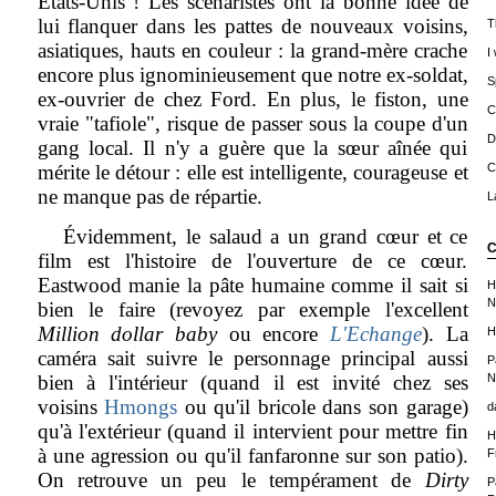
États-Unis ! Les scénaristes ont la bonne idée de
lui flanquer dans les pattes de nouveaux voisins,
T
asiatiques, hauts en couleur : la grand-mère crache
I
encore plus ignominieusement que notre ex-soldat,
S
ex-ouvrier de chez Ford. En plus, le fiston, une
C
vraie "tafiole", risque de passer sous la coupe d'un
D
gang local. Il n'y a guère que la sœur aînée qui
mérite le détour : elle est intelligente, courageuse et
C
ne manque pas de répartie.
L
Évidemment, le salaud a un grand cœur et ce
C
film est l'histoire de l'ouverture de ce cœur.
Eastwood manie la pâte humaine comme il sait si
H
N
bien le faire (revoyez par exemple l'excellent
Million dollar baby
ou encore
L'Echange
). La
H
caméra sait suivre le personnage principal aussi
P
bien à l'intérieur (quand il est invité chez ses
N
voisins
Hmongs
ou qu'il bricole dans son garage)
d
qu'à l'extérieur (quand il intervient pour mettre fin
H
à une agression ou qu'il fanfaronne sur son patio).
F
On retrouve un peu le tempérament de
Dirty
P