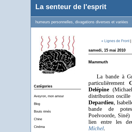
La senteur de l'esprit
humeurs personnelles, divagations diverses et variées
« Lignes de Front
|
samedi, 15 mai 2010
Mammuth
La bande à Grol
particulièrement
Catégories
Delépine
(Michael
distribution oscille
Aveyron, mon amour
Depardieu
, Isabel
Blog
bande de pote
Bouts rimés
Poelvoorde, Siné) 
Chine
lien entre les de
Cinéma
Michel
.