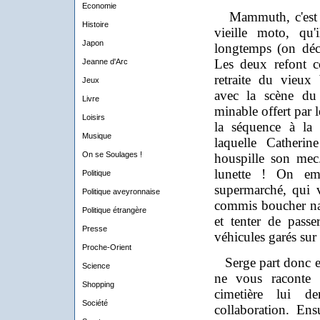
Economie
Mammuth, c'est à 
Histoire
vieille moto, qu'
Japon
longtemps (on déc
Les deux refont c
Jeanne d'Arc
retraite du vieux
Jeux
avec la scène du
Livre
minable offert par 
Loisirs
la séquence à la 
Musique
laquelle Catherin
On se Soulages !
houspille son mec..
lunette ! On em
Politique
supermarché, qui 
Politique aveyronnaise
commis boucher na
Politique étrangère
et tenter de pass
Presse
véhicules garés sur 
Proche-Orient
Serge part donc en 
Science
ne vous raconte 
Shopping
cimetière lui 
Société
collaboration. Ens