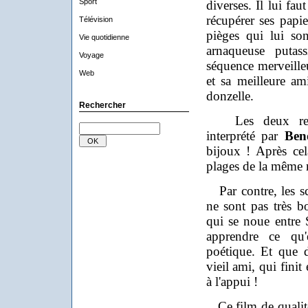
Sport
diverses. Il lui fau
récupérer ses papie
Télévision
pièges qui lui so
Vie quotidienne
arnaqueuse putas
Voyage
séquence merveille
Web
et sa meilleure am
donzelle.
Rechercher
Les deux renco
interprété par
Ben
bijoux ! Après cel
plages de la même 
Par contre, les sc
ne sont pas très bo
qui se noue entre S
apprendre ce qu'
poétique. Et que 
vieil ami, qui finit
à l'appui !
Ce film de qualité,