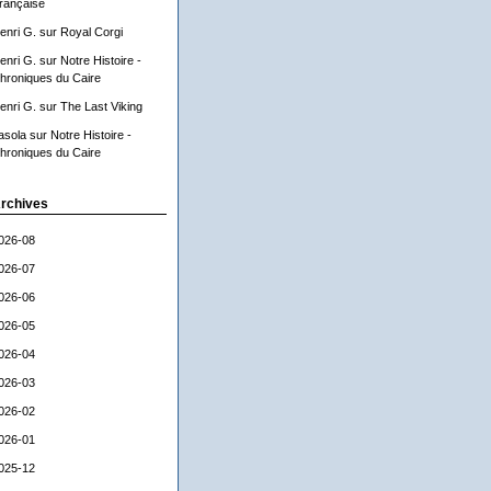
rançaise
enri G.
sur
Royal Corgi
enri G.
sur
Notre Histoire -
hroniques du Caire
enri G.
sur
The Last Viking
asola
sur
Notre Histoire -
hroniques du Caire
rchives
026-08
026-07
026-06
026-05
026-04
026-03
026-02
026-01
025-12