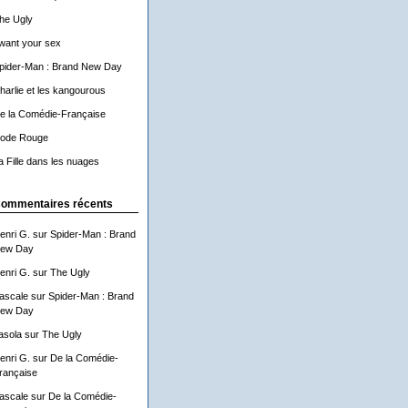
he Ugly
 want your sex
pider-Man : Brand New Day
harlie et les kangourous
e la Comédie-Française
ode Rouge
a Fille dans les nuages
ommentaires récents
enri G.
sur
Spider-Man : Brand
ew Day
enri G.
sur
The Ugly
ascale
sur
Spider-Man : Brand
ew Day
asola
sur
The Ugly
enri G.
sur
De la Comédie-
rançaise
ascale
sur
De la Comédie-