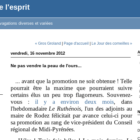
 l'esprit
vagations diverses et variées
« Gros Groland
|
Page d'accueil
|
Le Jour des corneilles »
A
vendredi, 16 novembre 2012
Ne pas vendre la peau de l'ours...
... avant que la promotion ne soit obtenue ! Telle
pourrait être la maxime que pourraient suivre
certains élus un peu trop flagorneurs. Souvenez-
vous :
il y a environ deux mois
, dans
l'hebdomadaire
Le Ruthénois
, l'un des adjoints au
N
maire de Rodez félicitait par avance celui-ci pour
sa promotion au rang de vice-président du Conseil
G
régional de Midi-Pyrénées.
D
C