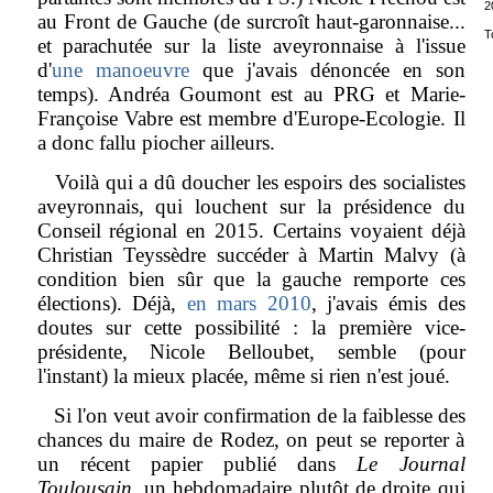
2
au Front de Gauche (de surcroît haut-garonnaise...
T
et parachutée sur la liste aveyronnaise à l'issue
d'
une manoeuvre
que j'avais dénoncée en son
temps). Andréa Goumont est au PRG et Marie-
Françoise Vabre est membre d'Europe-Ecologie. Il
a donc fallu piocher ailleurs.
Voilà qui a dû doucher les espoirs des socialistes
aveyronnais, qui louchent sur la présidence du
Conseil régional en 2015. Certains voyaient déjà
Christian Teyssèdre succéder à Martin Malvy (à
condition bien sûr que la gauche remporte ces
élections). Déjà,
en mars 2010
, j'avais émis des
doutes sur cette possibilité : la première vice-
présidente, Nicole Belloubet, semble (pour
l'instant) la mieux placée, même si rien n'est joué.
Si l'on veut avoir confirmation de la faiblesse des
chances du maire de Rodez, on peut se reporter à
un récent papier publié dans
Le Journal
Toulousain
, un hebdomadaire plutôt de droite qui