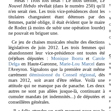
Hélas ! Trois fois hélas ! Le mois dernier,
Le
Nouvel Hebdo
révélait (dans le numéro 250) qu'il
T
n'en serait rien. Les trois vice-présidences dont les
I
titulaires changeaient étant détenues par des
S
femmes, parité oblige, il était évident que le maire
C
de Rodez (à moins de subir une opération lourde)
D
ne pouvait en briguer une.
C
Ce jeu de chaises musicales résulte des élections
L
législatives de juin 2012. Les trois femmes qui
abandonnent leur vice-présidence ont toutes été
C
(ré)élues députées :
Monique Iborra
et
Carole
Delga
en Haute-Garonne,
Marie-Lou Marcel
dans
H
N
l'Aveyron. Signalons que la première avait même
carrément
démissionné du Conseil régional
, dès
H
mars 2012, soit avant d'être réélue. Voilà une
P
attitude qui ne manque pas de panache. Les deux
N
autres ne sont pas allées jusque-là, continuant à
d
cumuler mandats (et indemnités...) de députées et
H
conseillères générales.
F
P
Il a fallu attendre un petit moment pour que le