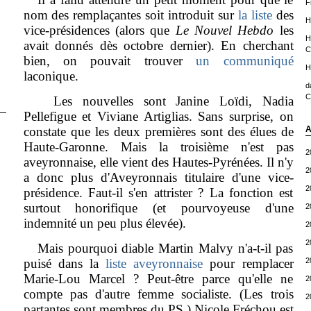
F
nom des remplaçantes soit introduit sur
la liste
des
H
vice-présidences (alors que
Le Nouvel Hebdo
les
H
avait donnés dès octobre dernier). En cherchant
C
bien, on pouvait trouver
un communiqué
H
laconique.
d
C
Les nouvelles sont Janine Loïdi, Nadia
Pellefigue et Viviane Artiglias. Sans surprise, on
constate que les deux premières sont des élues de
A
Haute-Garonne. Mais la troisième n'est pas
2
aveyronnaise, elle vient des Hautes-Pyrénées. Il n'y
2
a donc plus d'Aveyronnais titulaire d'une vice-
2
présidence. Faut-il s'en attrister ? La fonction est
surtout honorifique (et pourvoyeuse d'une
2
indemnité un peu plus élevée).
2
2
Mais pourquoi diable Martin Malvy n'a-t-il pas
puisé dans la
liste aveyronnaise
pour remplacer
2
Marie-Lou Marcel ? Peut-être parce qu'elle ne
2
compte pas d'autre femme socialiste. (Les trois
2
partantes sont membres du PS.) Nicole Fréchou est