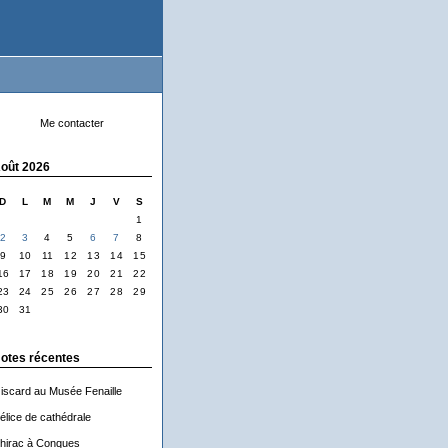
Me contacter
oût 2026
D
L
M
M
J
V
S
1
2
3
4
5
6
7
8
9
10
11
12
13
14
15
16
17
18
19
20
21
22
23
24
25
26
27
28
29
30
31
otes récentes
iscard au Musée Fenaille
élice de cathédrale
hirac à Conques