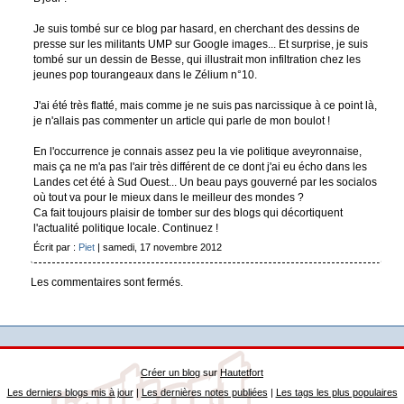
Je suis tombé sur ce blog par hasard, en cherchant des dessins de
presse sur les militants UMP sur Google images... Et surprise, je suis
tombé sur un dessin de Besse, qui illustrait mon infiltration chez les
jeunes pop tourangeaux dans le Zélium n°10.
J'ai été très flatté, mais comme je ne suis pas narcissique à ce point là,
je n'allais pas commenter un article qui parle de mon boulot !
En l'occurrence je connais assez peu la vie politique aveyronnaise,
mais ça ne m'a pas l'air très différent de ce dont j'ai eu écho dans les
Landes cet été à Sud Ouest... Un beau pays gouverné par les socialos
où tout va pour le mieux dans le meilleur des mondes ?
Ca fait toujours plaisir de tomber sur des blogs qui décortiquent
l'actualité politique locale. Continuez !
Écrit par :
Piet
| samedi, 17 novembre 2012
Les commentaires sont fermés.
Créer un blog
sur
Hautetfort
Les derniers blogs mis à jour
|
Les dernières notes publiées
|
Les tags les plus populaires