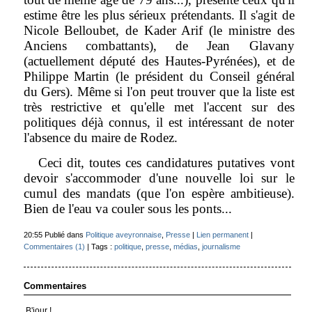
estime être les plus sérieux prétendants. Il s'agit de
Nicole Belloubet, de Kader Arif (le ministre des
Anciens combattants), de Jean Glavany
(actuellement député des Hautes-Pyrénées), et de
Philippe Martin (le président du Conseil général
du Gers). Même si l'on peut trouver que la liste est
très restrictive et qu'elle met l'accent sur des
politiques déjà connus, il est intéressant de noter
l'absence du maire de Rodez.
Ceci dit, toutes ces candidatures putatives vont
devoir s'accommoder d'une nouvelle loi sur le
cumul des mandats (que l'on espère ambitieuse).
Bien de l'eau va couler sous les ponts...
20:55 Publié dans
Politique aveyronnaise
,
Presse
|
Lien permanent
|
Commentaires (1)
| Tags :
politique
,
presse
,
médias
,
journalisme
Commentaires
B'jour !