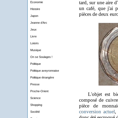
tard, sur une aire 
Economie
un café, que j'ai 
Histoire
pièces de deux euros
Japon
Jeanne d'Arc
Jeux
Livre
Loisirs
Musique
On se Soulages !
Politique
Politique aveyronnaise
Politique étrangère
Presse
Proche-Orient
L'objet est bien
Science
composé de cuivre e
pièce de monna
Shopping
conversion actuel
,
Société
donc été escroqué 