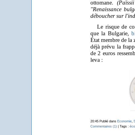
ottomane.
(Païssi
"Renaissance bulg
déboucher sur l'in
Le risque de conf
que la Bulgarie,
b
État membre de la
déjà prévu la frap
de 2 euros ressembl
leva :
20:45 Publié dans
Economie
,
S
Commentaires (1)
| Tags :
éco