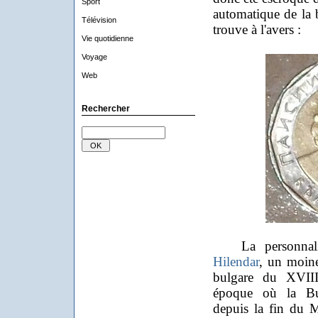
Sport
automatique de la 
Télévision
trouve à l'avers :
Vie quotidienne
Voyage
Web
Rechercher
La personnalit
Hilendar
, un moine
bulgare du XVIII
époque où la Bulg
depuis la fin du 