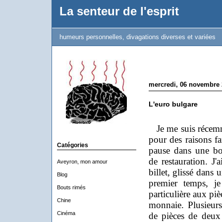
La senteur de l'esprit
humeurs personnelles, divagations diverses et variées
mercredi, 06 novembre 
L'euro bulgare
Je me suis récemm
pour des raisons fam
Catégories
pause dans une bo
de restauration. 
Aveyron, mon amour
billet, glissé dans
Blog
premier temps, je
Bouts rimés
particulière aux pi
Chine
monnaie. Plusieurs
Cinéma
de pièces de deux