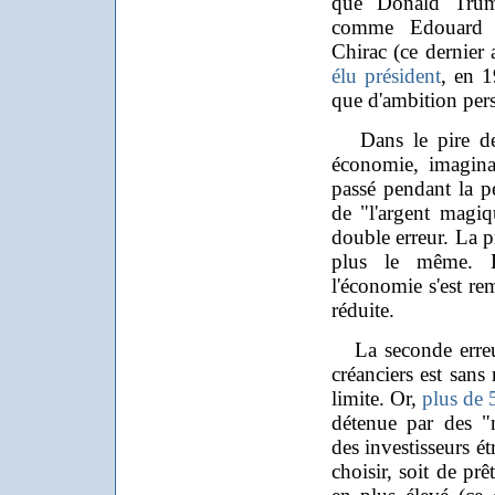
que Donald Trump
comme Edouard B
Chirac (ce dernie
élu président
, en 1
que d'ambition pers
Dans le pire des 
économie, imaginan
passé pendant la p
de "l'argent magiq
double erreur. La p
plus le même. D
l'économie s'est rem
réduite.
La seconde erreur
créanciers est sans 
limite. Or,
plus de
détenue par des "
des investisseurs ét
choisir, soit de pr