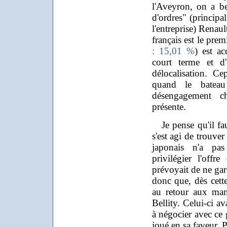
l'Aveyron, on a b
d'ordres" (principa
l'entreprise) Renaul
français est le pre
: 15,01 %
) est ac
court terme et d'i
délocalisation. Ce
quand le bateau
désengagement chi
présente.
Je pense qu'il fau
s'est agi de trouve
japonais n'a pas
privilégier l'offr
prévoyait de ne gar
donc que, dès cett
au retour aux man
Bellity. Celui-ci a
à négocier avec ce 
joué en sa faveur. P