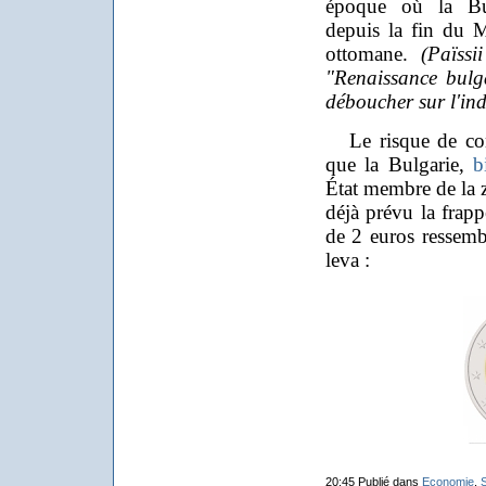
époque où la Bulg
depuis la fin du 
ottomane.
(Païssi
"Renaissance bulg
déboucher sur l'in
Le risque de conf
que la Bulgarie,
b
État membre de la
déjà prévu la frap
de 2 euros ressembl
leva :
20:45 Publié dans
Economie
,
S