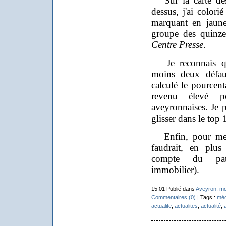
Sur la carte des
dessus, j'ai color
marquant en jaune
groupe des quinze 
Centre Presse
.
Je reconnais que
moins deux défaut
calculé le pourcen
revenu élevé p
aveyronnaises. Je p
glisser dans le top 
Enfin, pour mesur
faudrait, en plu
compte du pat
immobilier).
15:01 Publié dans
Aveyron, m
Commentaires (0)
| Tags :
méd
actualite
,
actualites
,
actualité
,