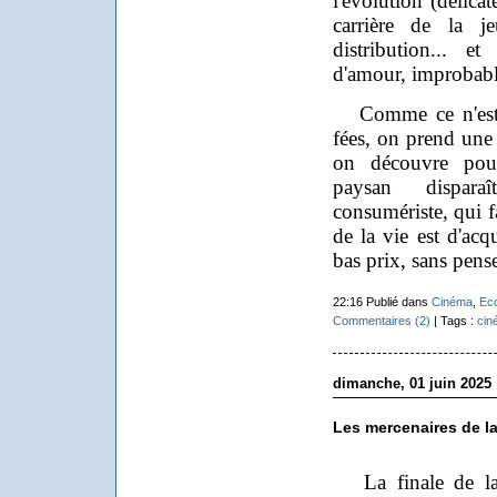
l'évolution (délicat
carrière de la 
distribution... et
d'amour, improbable
Comme ce n'est 
fées, on prend une b
on découvre pou
paysan dispara
consumériste, qui f
de la vie est d'a
bas prix, sans pens
22:16 Publié dans
Cinéma
,
Ec
Commentaires (2)
| Tags :
cin
dimanche, 01 juin 2025
Les mercenaires de la
La finale de la 