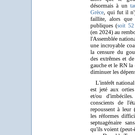
désormais à un
t
Grèce
, qui fut il 
faillite, alors q
publiques (
soit 52
(en 2024) au rembou
l'Assemblée nationa
une incroyable coal
la censure du gouv
des extrêmes et de
gauche et le RN la 
diminuer les dépens
L'intérêt national 
est jeté aux ortie
et/ou d'imbécile
conscients de l'é
repoussent à leur 
les réformes diffic
septuagénaire san
qu'ils voient (peut