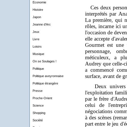
Economie
Ces deux personna
Histoire
interprétés par An
Japon
La première, qui n
Jeanne d'Arc
rôles, incarne ici 
l'occasion de deveni
Jeux
elle accepte d'aval
Livre
Gourmet est une 
Loisirs
personnage, ombr
Musique
méticuleux, a p
On se Soulages !
Audrey que celle-ci
Politique
a commencé comm
surface, avant de gr
Politique aveyronnaise
Politique étrangère
Deux univers no
Presse
l'exploitation famil
par le frère d'Audr
Proche-Orient
celui de l'entrepr
Science
négociations comme
Shopping
à des scènes (remar
Société
part entre le jeu d'