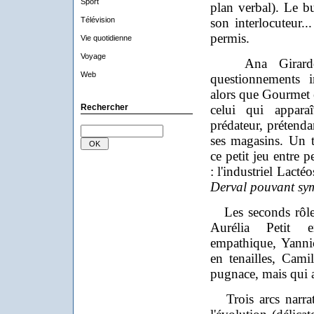
Sport
plan verbal). Le b
Télévision
son interlocuteur..
permis.
Vie quotidienne
Voyage
Ana Girardot f
Web
questionnements i
alors que Gourmet 
Rechercher
celui qui appara
prédateur, prétenda
ses magasins. Un t
ce petit jeu entre p
: l'industriel Lacté
Derval pouvant sym
Les seconds rôles
Aurélia Petit 
empathique, Yannic
en tenailles, Cami
pugnace, mais qui a
Trois arcs narrat