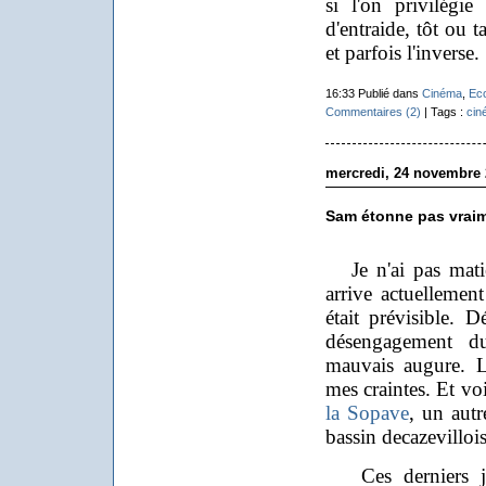
si l'on privilégie
d'entraide, tôt ou t
et parfois l'inverse.
16:33 Publié dans
Cinéma
,
Ec
Commentaires (2)
| Tags :
cin
mercredi, 24 novembre 
Sam étonne pas vrai
Je n'ai pas matiè
arrive actuellemen
était prévisible. D
désengagement du
mauvais augure. L
mes craintes. Et vo
la Sopave
, un autr
bassin decazevillois
Ces derniers jou