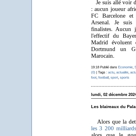
Je suis allé voir d
: aucun joueur afri
FC Barcelone et
Arsenal. Je suis
finalistes. Aucun 
l'effectif du Bay
Madrid évoluent 
Dortmund un Gu
Marocain.
19:18 Publié dans
Economie
,
S
(0)
| Tags :
actu
,
actualite
,
actu
foot
,
football
,
sport
,
sports
lundi, 02 décembre 202
Les blaireaux du Pal
Alors que la dett
les 3 200 milliard
alors que le gou