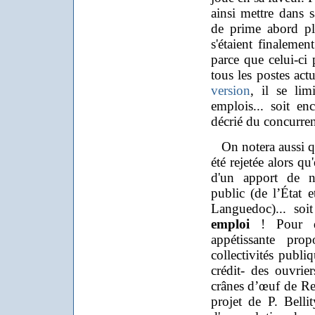
ainsi mettre dans s
de prime abord plu
s'étaient finalemen
parce que celui-ci
tous les postes act
version
, il se lim
emplois... soit e
décrié du concurren
On notera aussi que
été rejetée alors qu
d'un apport de ne
public (de l’État 
Languedoc)... soi
emploi
! Pour qu
appétissante prop
collectivités publi
crédit- des ouvrie
crânes d’œuf de Ren
projet de P. Bellit