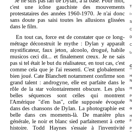
Je ne suis pas fan de Dylan, à la base. Pour moi,
c'est une icône gauchiste des mouvements
T
protestataires des années 1960-1970. Je n'ai donc
I
sans doute pas saisi toutes les allusions glissées
S
dans le film.
C
En tout cas, force est de constater que ce long-
D
métrage déconstruit le mythe : Dylan y apparaît
C
mystificateur, faux jeton, alcoolo, drogué, habile
L
musicos ceci dit... et finalement creux. Je ne sais
pas si tel était le but du réalisateur, en tout cas, c'est
C
comme cela que je l'ai ressenti. C'est globalement
bien joué. Cate Blanchett notamment confirme son
H
N
grand talent : androgyne, elle est parfaite dans le
rôle de la star volontairement obscure. Les plus
H
belles séquences sont celles qui montrent
P
l'Amérique "d'en bas", celle supposée évoquée
N
dans des chansons de Dylan. La photographie est
d
belle dans ces moments-là. De manière plus
H
générale, le noir et blanc sied parfaitement à cette
F
histoire. Todd Haynes s'essaie à l'inventivité
P