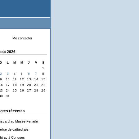
Me contacter
oût 2026
D
L
M
M
J
V
S
1
2
3
4
5
6
7
8
9
10
11
12
13
14
15
16
17
18
19
20
21
22
23
24
25
26
27
28
29
30
31
otes récentes
iscard au Musée Fenaille
élice de cathédrale
hirac à Conques