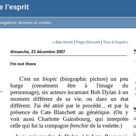
 l'esprit
vagations diverses et variées
« Bee movie
|
Page d'accueil
|
Tous à l'ouest »
A
dimanche, 23 décembre 2007
I'm not there
C'est un
biopic
(biographic picture) un peu
barge (censément être à l'image du
personnage), six acteurs incarnant Bob Dylan à un
moment différent de sa vie, ou dans un état
différent. J'ai été attiré par le procédé... et par la
N
présence de Cate Blanchett au générique. (On y
voit aussi Charlotte Gainsbourg, qui interprète
G
celle qui fut la compagne
frenchie
de la vedette.)
D
C