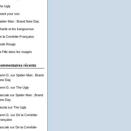
he Ugly
 want your sex
pider-Man : Brand New Day
harlie et les kangourous
e la Comédie-Française
ode Rouge
a Fille dans les nuages
ommentaires récents
enri G.
sur
Spider-Man : Brand
ew Day
enri G.
sur
The Ugly
ascale
sur
Spider-Man : Brand
ew Day
asola
sur
The Ugly
enri G.
sur
De la Comédie-
rançaise
ascale
sur
De la Comédie-