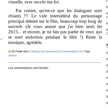
visuelle, avec succès ma foi.
F
H
Par contre, qu'est-ce que les dialogues sont
H
chiants !!! Le vide intersidéral du personnage
C
principal déteint sur le film, beaucoup trop long de
H
surcroît. (Je vous assure que j'ai bien senti les
d
2h15... et encore, je ne fais pas partie de ceux qui
C
se sont endormis pendant le film !) Reste la
musique, agréable.
A
21:05 Publié dans
Cinéma
|
Lien permanent
|
Commentaires (0)
| Tags :
2
cinéma
2
2
Les commentaires sont fermés.
2
2
2
2
2
2