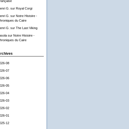
rançaise
enri G.
sur
Royal Corgi
enri G.
sur
Notre Histoire -
hroniques du Caire
enri G.
sur
The Last Viking
asola
sur
Notre Histoire -
hroniques du Caire
rchives
026-08
026-07
026-06
026-05
026-04
026-03
026-02
026-01
025-12