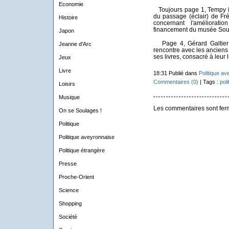
Economie
Toujours page 1, Tempy iro
du passage (éclair) de Fré
Histoire
concernant l'améliorat
financement du musée Soul
Japon
Page 4, Gérard Galtier 
Jeanne d'Arc
rencontre avec les anciens
ses livres, consacré à leur 
Jeux
Livre
18:31 Publié dans
Politique av
Commentaires (0)
| Tags :
poli
Loisirs
Musique
Les commentaires sont fer
On se Soulages !
Politique
Politique aveyronnaise
Politique étrangère
Presse
Proche-Orient
Science
Shopping
Société