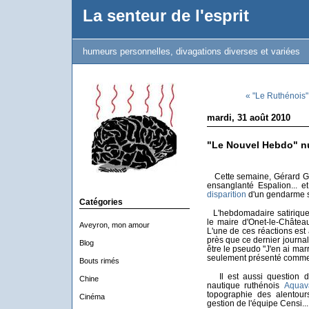
La senteur de l'esprit
humeurs personnelles, divagations diverses et variées
« "Le Ruthénois
mardi, 31 août 2010
"Le Nouvel Hebdo" n
Cette semaine, Gérard Galt
ensanglanté Espalion... e
disparition
d'un gendarme su
Catégories
L'hebdomadaire satirique 
le maire d'Onet-le-Châte
Aveyron, mon amour
L'une de ces réactions est 
près que ce dernier journal
Blog
être le pseudo "J'en ai mar
seulement présenté comme 
Bouts rimés
Il est aussi question 
Chine
nautique ruthénois
Aquav
topographie des alentour
Cinéma
gestion de l'équipe Censi...