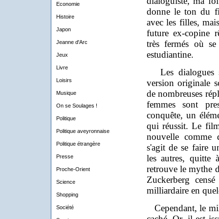
dialoguiste, ma foi
Economie
donne le ton du fil
Histoire
avec les filles, mais
Japon
future ex-copine r
très fermés où se 
Jeanne d'Arc
estudiantine.
Jeux
Livre
Les dialogues so
Loisirs
version originale s
de nombreuses répl
Musique
femmes sont pres
On se Soulages !
conquête, un élém
Politique
qui réussit. Le fil
Politique aveyronnaise
nouvelle comme da
Politique étrangère
s'agit de se fair
les autres, quitte
Presse
retrouve le mythe 
Proche-Orient
Zuckerberg censé 
Science
milliardaire en que
Shopping
Cependant, le milie
Société
caché. Or, il est i