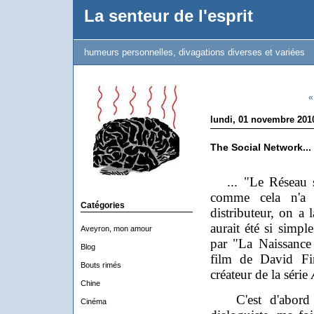
La senteur de l'esprit
humeurs personnelles, divagations diverses et variées
«
lundi, 01 novembre 201
The Social Network...
... "Le Réseau so
comme cela n'a 
Catégories
distributeur, on a l
aurait été si simpl
Aveyron, mon amour
par "La Naissance
Blog
film de David Fin
Bouts rimés
créateur de la série
Chine
C'est d'abord u
Cinéma