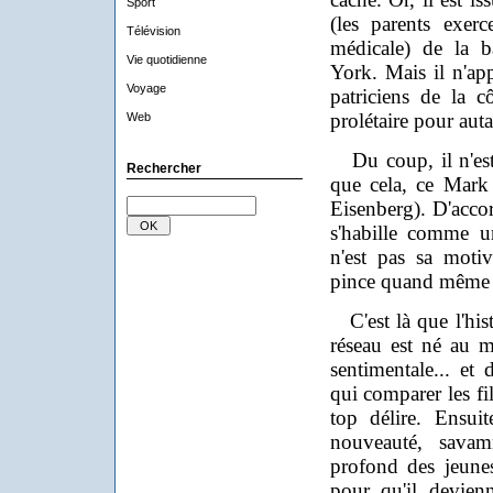
Sport
(les parents exer
Télévision
médicale) de la 
Vie quotidienne
York. Mais il n'app
Voyage
patriciens de la c
prolétaire pour aut
Web
Du coup, il n'est 
Rechercher
que cela, ce Mark 
Eisenberg). D'accor
s'habille comme u
n'est pas sa motiv
pince quand même p
C'est là que l'hist
réseau est né au m
sentimentale... et
qui comparer les fil
top délire. Ensuite
nouveauté, savam
profond des jeunes
pour qu'il devienn