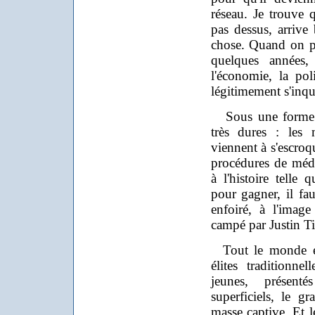
réseau. Je trouve q
pas dessus, arrive 
chose. Quand on pe
quelques années,
l'économie, la po
légitimement s'inqui
Sous une forme lé
très dures : les
viennent à s'escroqu
procédures de médi
à l'histoire telle 
pour gagner, il fa
enfoiré, à l'imag
campé par Justin T
Tout le monde en
élites traditionne
jeunes, présent
superficiels, le 
masse captive. Et 