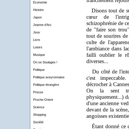
franchement réjouis
Economie
Disons tout de sui
Histoire
cœur de l'intri
Japon
schizophrénie de ce
Jeanne d'Arc
de "faire son tro
Jeux
tout de sourires de
Livre
culte de l'appare
Loisirs
l'ambiance dans laq
failli oublier le 
Musique
diverses...
On se Soulages !
Politique
Du côté de l'interp
c'est impeccable
Politique aveyronnaise
décrocher à Cannes 
Politique étrangère
On la sent tr
Presse
physiquement...) da
Proche-Orient
d'une ancienne vede
Science
devant de la scène,
Shopping
angoisses existentie
Société
Étant donné ce que