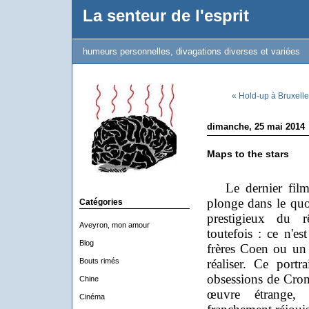
La senteur de l'esprit
humeurs personnelles, divagations diverses et variées
« Hold-up à Bruxelle
dimanche, 25 mai 2014
Maps to the stars
Le dernier fil
plonge dans le quo
Catégories
prestigieux du r
Aveyron, mon amour
toutefois : ce n'es
Blog
frères Coen ou un
Bouts rimés
réaliser. Ce portr
obsessions de Cron
Chine
œuvre étrange, 
Cinéma