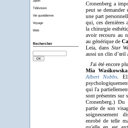
Sport
Cronenberg a impos
Télévision
peut se demander d
une part personnell
Vie quotidienne
qui, ces dernières 
Voyage
la chirurgie esthét
Web
avoir recouru au n
au générique de
Car
Rechercher
Leia, dans
Star W
aussi un clin d’œil
J'ai été encore plu
Mia Wasikowska
Albert Nobbs
. El
psychologiquement 
qui l'a partiellemen
sont présentes sur 
Cronenberg.) Du 
partie de son visag
soigneusement di
enrobé de telle man
qu'elle en est ex