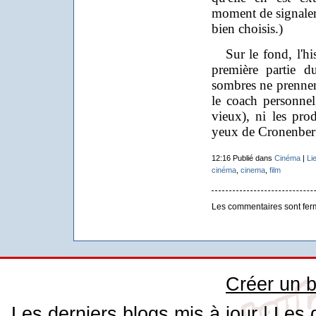
moment de signaler 
bien choisis.)
Sur le fond, l'hist
première partie d
sombres ne prennen
le coach personnel
vieux), ni les pro
yeux de Cronenber
12:16 Publié dans
Cinéma
|
Li
cinéma
,
cinema
,
film
Les commentaires sont fer
Créer un b
Les derniers blogs mis à jour
|
Les 