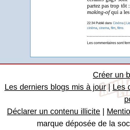
partez pas trop tôt 
making-o
f
qui a les 
22:34 Publié dans
Cinéma
|
Li
cinéma
,
cinema
,
film
,
films
Les commentaires sont fer
Créer un b
Les derniers blogs mis à jour
|
Les 
p
Déclarer un contenu illicite
|
Mentio
marque déposée de la soci