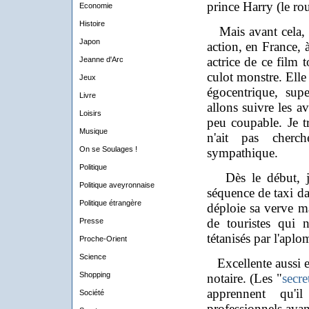
prince Harry (le ro
Economie
Histoire
Mais avant cela, 
Japon
action, en France, 
actrice de ce film 
Jeanne d'Arc
culot monstre. Elle 
Jeux
égocentrique, supe
Livre
allons suivre les a
Loisirs
peu coupable. Je 
Musique
n'ait pas cher
On se Soulages !
sympathique.
Politique
Dès le début, j'a
Politique aveyronnaise
séquence de taxi da
Politique étrangère
déploie sa verve ma
de touristes qui n
Presse
tétanisés par l'aplo
Proche-Orient
Science
Excellente aussi est
Shopping
notaire. (Les "
secre
apprennent qu'il
Société
professionnels avan