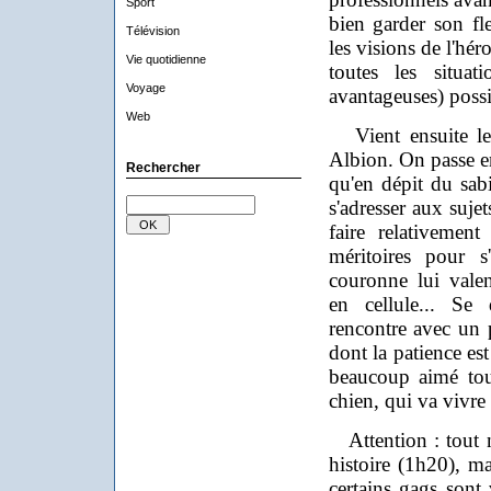
Sport
bien garder son fle
Télévision
les visions de l'hé
Vie quotidienne
toutes les situat
Voyage
avantageuses) possi
Web
Vient ensuite le
Albion. On passe en
Rechercher
qu'en dépit du sabi
s'adresser aux sujet
faire relativemen
méritoires pour s
couronne lui vale
en cellule... Se 
rencontre avec un 
dont la patience est
beaucoup aimé tou
chien, qui va vivre 
Attention : tout n'
histoire (1h20), ma
certains gags sont