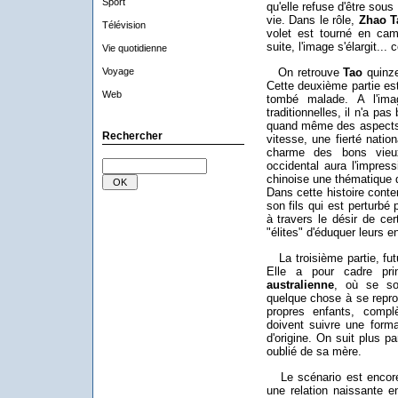
Sport
qu'elle refuse d'être sous
vie. Dans le rôle,
Zhao T
Télévision
volet est tourné en cam
suite, l'image s'élargit..
Vie quotidienne
Voyage
On retrouve
Tao
quinze
Cette deuxième partie est
Web
tombé malade. A l'imag
traditionnelles, il n'a pa
quand même des aspects 
Rechercher
vitesse, une fierté nation
charme des bons vieu
occidental aura l'impres
chinoise une thématique d
Dans cette histoire conte
son fils qui est perturbé 
à travers le désir de cer
"élites" d'éduquer leurs e
La troisième partie, futu
Elle a pour cadre pr
australienne
, où se so
quelque chose à se repro
propres enfants, complè
doivent suivre une form
d'origine. On suit plus pa
oublié de sa mère.
Le scénario est encore p
une relation naissante e