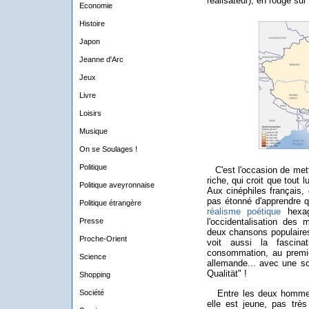
réalisateur), en rouge sur 
Economie
Histoire
Japon
Jeanne d'Arc
Jeux
Livre
Loisirs
Musique
On se Soulages !
Politique
C'est l'occasion de mett
riche, qui croit que tout l
Politique aveyronnaise
Aux cinéphiles français,
pas étonné d'apprendre
Politique étrangère
réalisme poétique
hexago
Presse
l'occidentalisation des 
deux chansons populair
Proche-Orient
voit aussi la fascinat
consommation, au premi
Science
allemande... avec une s
Qualität" !
Shopping
Société
Entre les deux hommes, 
elle est jeune, pas très