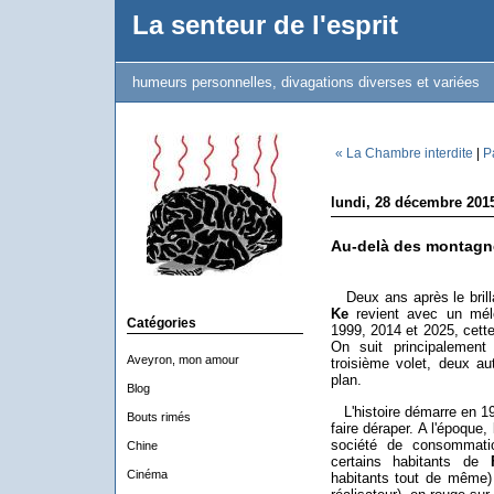
La senteur de l'esprit
humeurs personnelles, divagations diverses et variées
« La Chambre interdite
|
P
lundi, 28 décembre 201
Au-delà des montagn
Deux ans après le brilla
Ke
revient avec un mélo
Catégories
1999, 2014 et 2025, cette
On suit principalement
Aveyron, mon amour
troisième volet, deux au
plan.
Blog
L'histoire démarre en 19
Bouts rimés
faire déraper. A l'époque
société de consommatio
Chine
certains habitants de
Cinéma
habitants tout de même)