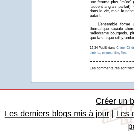
une femme plus "mûre" (i
l'accent anglais parfait)
dans la vie, mais la rich
autant.
L'ensemble forme un f
thématique sociale chè
mélodrame bourgeois, plu
que la critique dithyrambi
12:34 Publié dans
Chine
,
Ciné
cinéma
,
cinema
,
film
,
films
Les commentaires sont fer
Créer un b
Les derniers blogs mis à jour
|
Les 
p