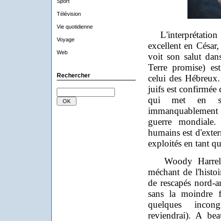
Sport
Télévision
Vie quotidienne
L'interprétation 
Voyage
excellent en César,
Web
voit son salut dan
Terre promise) es
Rechercher
celui des Hébreux. 
juifs est confirmée
qui met en s
immanquablement 
guerre mondiale.
humains est d'exter
exploités en tant 
Woody Harrelson
méchant de l'histoir
de rescapés nord-am
sans la moindre f
quelques incongr
reviendrai). A bea