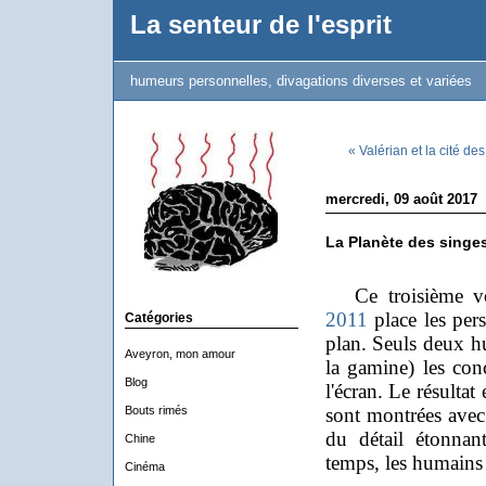
La senteur de l'esprit
humeurs personnelles, divagations diverses et variées
« Valérian et la cité de
mercredi, 09 août 2017
La Planète des singes
Ce troisième vol
2011
place les per
Catégories
plan. Seuls deux h
Aveyron, mon amour
la gamine) les con
Blog
l'écran. Le résultat
Bouts rimés
sont montrées avec 
du détail étonnan
Chine
temps, les humains s
Cinéma