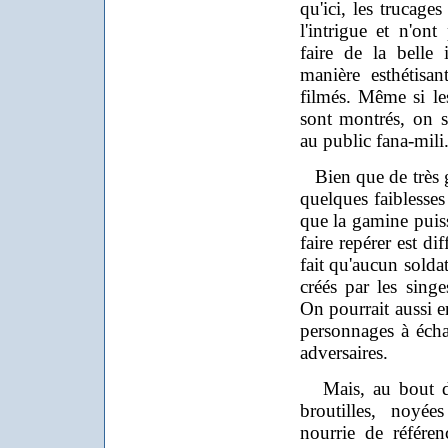
qu'ici, les trucage
l'intrigue et n'ont
faire de la belle 
manière esthétisa
filmés. Même si les
sont montrés, on s
au public fana-mili
Bien que de très g
quelques faiblesses
que la gamine puis
faire repérer est di
fait qu'aucun solda
créés par les singe
On pourrait aussi er
personnages à échap
adversaires.
Mais, au bout du
broutilles, noyée
nourrie de référenc