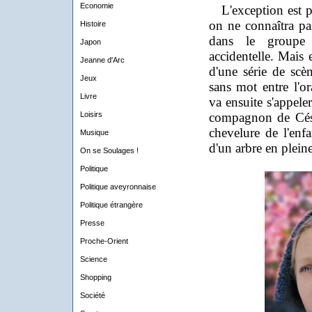
Economie
L'exception est pe
on ne connaîtra pa
Histoire
dans le groupe 
Japon
accidentelle. Mais 
Jeanne d'Arc
d'une série de scèn
Jeux
sans mot entre l'o
Livre
va ensuite s'appele
Loisirs
compagnon de Césa
chevelure de l'enfa
Musique
d'un arbre en plei
On se Soulages !
Politique
Politique aveyronnaise
Politique étrangère
Presse
Proche-Orient
Science
Shopping
Société