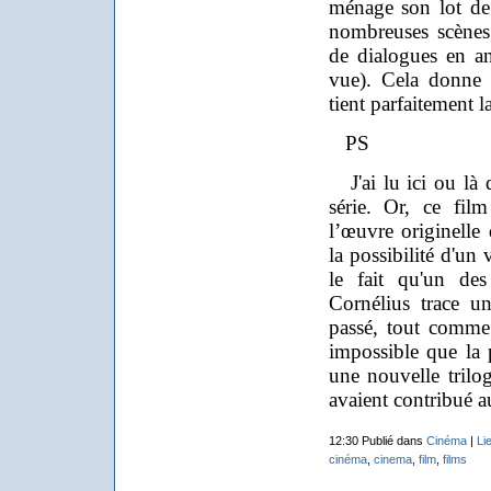
ménage son lot de 
nombreuses scènes
de dialogues en ang
vue). Cela donne 
tient parfaitement l
PS
J'ai lu ici ou là q
série. Or, ce fil
l’œuvre originelle
la possibilité d'un
le fait qu'un de
Cornélius trace u
passé, tout comme 
impossible que la 
une nouvelle trilog
avaient contribué a
12:30 Publié dans
Cinéma
|
Li
cinéma
,
cinema
,
film
,
films