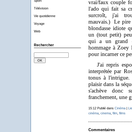
Sport
vrai/faux couple f
l'ado qui fait sa c
Télévision
surcroît, j'ai t
Vie quotidienne
mauvais.) Le pire 
Voyage
blondasse idiote q
Web
un (tout petit) pe
qui a un grand
Rechercher
hommage à Zoey De
pour incarner ce pe
J'ai repris espo
interprétée par R
tonus à l'intrigue.
plaisir dans la séqu
s'achève donc 
franchement, une gro
15:12 Publié dans
Cinéma
|
Li
cinéma
,
cinema
,
film
,
films
Commentaires