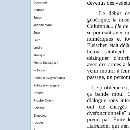
devenus des vedett
Economie
Histoire
Le début est e
Japon
générique, la mis
Columbia...
(Je ne
Jeanne d'Arc
se poursuit avec un
Jeux
numériques et to
Livre
Fleischer, était dé
Loisirs
héros semblent p
Musique
dézinguer d'horri
On se Soulages !
avec des armes à f
venir mourir à leur
Politique
passage, un person
Politique aveyronnaise
Politique étrangère
Le problème est, qu
ça bande mou. O
Presse
dialogue sans intér
Proche-Orient
ont été chargés 
Science
dysfonctionnelle" 
Shopping
prend pas. Entre 
Société
Harrelson, qui s'en 