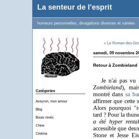
La senteur de l'esprit
humeurs personnelles, divagations diverses et variées
« Le Roman des Gos
samedi, 09 novembre 2
Retour à Zombieland
Je n'ai pas vu le
Zombieland
), mai
Catégories
montré dans
sa ba
affirmer que cette 
Aveyron, mon amour
Alors pourquoi "r
Blog
tard ? Pour la thun
Bouts rimés
a été hyper renta
Chine
accessible que deu
Cinéma
Stone et Jesse Ei