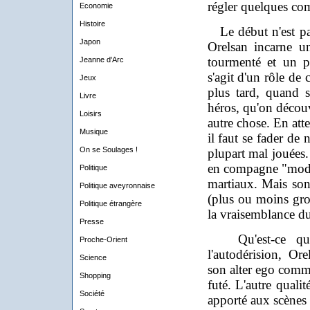
régler quelques co
Economie
Histoire
Le début n'est pas
Japon
Orelsan incarne un
tourmenté et un p
Jeanne d'Arc
s'agit d'un rôle de
Jeux
plus tard, quand 
Livre
héros, qu'on découvr
Loisirs
autre chose. En att
Musique
il faut se fader de
On se Soulages !
plupart mal jouées.
en compagne "moder
Politique
martiaux. Mais so
Politique aveyronnaise
(plus ou moins gros
Politique étrangère
la vraisemblance d
Presse
Qu'est-ce qui 
Proche-Orient
l'autodérision, Ore
Science
son alter ego comme
Shopping
futé. L'autre quali
Société
apporté aux scènes