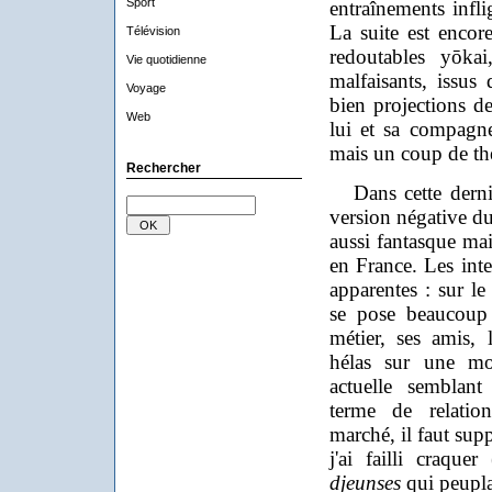
Sport
entraînements infl
La suite est enco
Télévision
redoutables yōka
Vie quotidienne
malfaisants, issus
Voyage
bien projections de 
Web
lui et sa compagne
mais un coup de théâ
Rechercher
Dans cette derniè
version négative du 
aussi fantasque mais
en France. Les inte
apparentes : sur le
se pose beaucoup 
métier, ses amis,
hélas sur une mo
actuelle semblant
terme de relatio
marché, il faut supp
j'ai failli craque
djeunses
qui peuplai