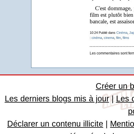
C'est dommage, par
film est plutôt bien
bancale, est assais
10:24 Publié dans
Cinéma
,
Ja
:
cinéma
,
cinema
,
film
,
films
Les commentaires sont fer
Créer un b
Les derniers blogs mis à jour
|
Les 
p
Déclarer un contenu illicite
|
Mentio