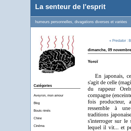
La senteur de l'esprit
humeurs personnelles, divagations diverses et variées
« Predator : 
dimanche, 09 novembre
Yoroï
En japonais, ce 
s'agit de celle (mag
Catégories
du rappeur Orels
compagne (enceinte)
Aveyron, mon amour
fois producteur, 
Blog
ressemble à une 
Bouts rimés
traditions japonai
Chine
s'interroger sur l
Cinéma
lequel il vit... et 