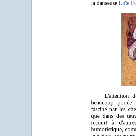
la danseuse
Loïe Fu
L'attention de T
beaucoup portée 
fasciné par les che
que dans des œuvr
recourt à d'autr
humoristique, co
je n'ai pas vu au mu