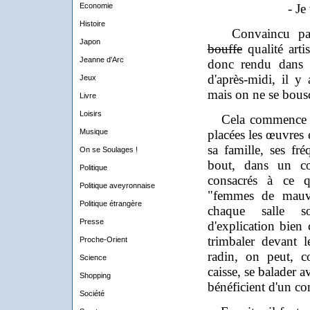
Economie
- Je
Histoire
Convaincu pa
Japon
bouffe
qualité arti
Jeanne d'Arc
donc rendu dans l
d'après-midi, il 
Jeux
mais on ne se bousc
Livre
Loisirs
Cela commence par
Musique
placées les œuvres é
sa famille, ses fré
On se Soulages !
bout, dans un co
Politique
consacrés à ce q
Politique aveyronnaise
"femmes de mauva
Politique étrangère
chaque salle so
Presse
d'explication bien 
trimbaler devant 
Proche-Orient
radin, on peut, 
Science
caisse, se balader 
Shopping
bénéficient d'un co
Société