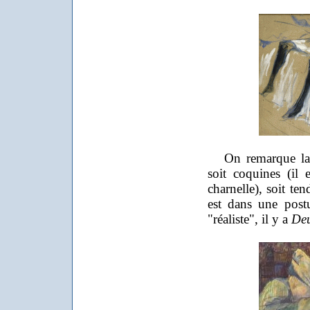
On remarque la fr
soit coquines (il e
charnelle), soit te
est dans une post
"réaliste", il y a
Deu