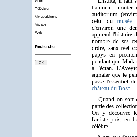
Ensuite, il faut s
Sport
bâtiment, monter 
Télévision
auditorium (envi
Vie quotidienne
celui du
musée F
Voyage
d'environ une de
Web
apprend l'histoire 
nombre de ses œuv
Rechercher
ordre, sans réel c
papys en profite
pendant que Madame
à l'écran. L'Avey
signaler que le pe
passé l'essentiel d
château du Bosc
.
Quand on sort de 
partie des collectio
On y découvre les
l'artiste puis, en 
célèbre.