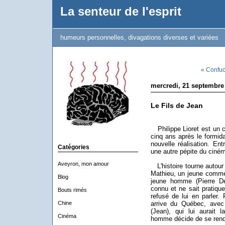
La senteur de l'esprit
humeurs personnelles, divagations diverses et variées
« Confuc
mercredi, 21 septembre
Le Fils de Jean
Philippe Lioret est un cin
cinq ans après le formid
nouvelle réalisation. En
Catégories
une autre pépite du ciné
Aveyron, mon amour
L'histoire tourne autour 
Mathieu, un jeune commer
Blog
jeune homme (Pierre De
connu et ne sait pratiqu
Bouts rimés
refusé de lui en parler. 
Chine
arrive du Québec, avec
(Jean), qui lui aurait l
Cinéma
homme décide de se rendr