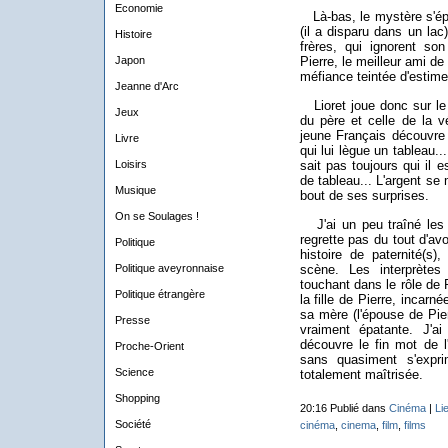
Economie
Là-bas, le mystère s'épai
(il a disparu dans un lac
Histoire
frères, qui ignorent s
Japon
Pierre, le meilleur ami d
méfiance teintée d'estime
Jeanne d'Arc
Lioret joue donc sur le r
Jeux
du père et celle de la v
jeune Français découvr
Livre
qui lui lègue un tableau...
Loisirs
sait pas toujours qui il e
de tableau... L'argent se 
Musique
bout de ses surprises.
On se Soulages !
J'ai un peu traîné les p
regrette pas du tout d'av
Politique
histoire de paternité(s
Politique aveyronnaise
scène. Les interprètes
touchant dans le rôle de 
Politique étrangère
la fille de Pierre, incarn
sa mère (l'épouse de Pier
Presse
vraiment épatante. J'a
découvre le fin mot de l'
Proche-Orient
sans quasiment s'expr
Science
totalement maîtrisée.
Shopping
20:16 Publié dans
Cinéma
|
Li
Société
cinéma
,
cinema
,
film
,
films