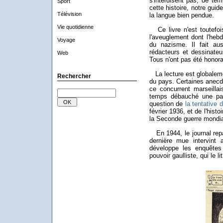
s'interdisent pas, de te
Sport
cette histoire, notre gui
Télévision
la langue bien pendue.
Vie quotidienne
Ce livre n'est toutefoi
l'aveuglement dont l'heb
Voyage
du nazisme. Il fait au
rédacteurs et dessinate
Web
Tous n'ont pas été honora
La lecture est globalemen
Rechercher
du pays. Certaines anec
ce concurrent marseill
temps débauché une par
question de
la tentative 
février 1936, et de l'his
la Seconde guerre mondia
En 1944, le journal repa
dernière mue intervint
développe les enquêtes
pouvoir gaulliste, qui le li