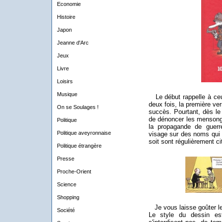
Economie
Histoire
Japon
Jeanne d'Arc
Jeux
Livre
Loisirs
Musique
Le début rappelle à ceux
deux fois, la première ve
On se Soulages !
succès. Pourtant, dès le 
de dénoncer les mensong
Politique
la propagande de guerr
Politique aveyronnaise
visage sur des noms qui s
soit sont régulièrement ci
Politique étrangère
Presse
Proche-Orient
Science
Shopping
Je vous laisse goûter le 
Société
Le style du dessin es