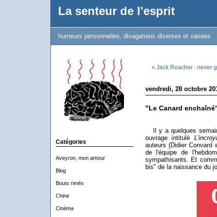
La senteur de l'esprit
humeurs personnelles, divagations diverses et variées
« Jack Reacher : never 
vendredi, 28 octobre 20
"Le Canard enchaîné
Il y a quelques semaine
ouvrage intitulé
L'incro
Catégories
auteurs (Didier Convard
de l'équipe de l'hebdom
Aveyron, mon amour
sympathisants. Et comme
bis" de la naissance du jou
Blog
Bouts rimés
Chine
Cinéma