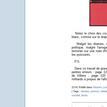
Notez le choix des coule
blanc, comme sur le dra
Malgré les drames, mal
politique, malgré l'arro
terminer sur une note d'h
les puissants.
P.S.
Dans ce travail de grand
petites erreurs : page 1
de Villiers ; page 133 
milliards à propos de l'af
23:41 Publié dans
Histoire
,
Liv
| Tags :
histoire
,
presse
,
médi
société
,
livres