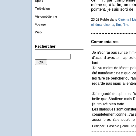
On finit par comprendr
Sport
même si, à la fin, on retr
Télévision
pointent, je suis sorti de l
Vie quotidienne
23:02 Publié dans
Cinéma
|
Li
Voyage
cinéma
,
cinema
,
film
,
films
Web
Commentaires
Rechercher
Je n'écrirai pas sur ce film
d'accord avec toi... après le
tard.
J'ai vu moins de tétons po
été immédiat : c'est quoi ce
les faire se pencher ou ra
regarde pas mais jai ente
J'ai regardé des photos. D
belle que Shailene mais R
j'ai trouvé bien tarte.
Les dialogues sont conste
complètement conne. J'ai a
aussi libres n'aient qu'une 
Écrit par : Pascale | jeudi, 12 j