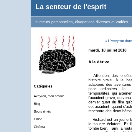
La senteur de l'esprit
humeurs personnelles, divagations diverses et variées
« L'Aveyron dan
mardi, 10 juillet 2018
A la dérive
Attention, dès le début,
histoire vraie. A la ba
adaptées des aventures
Catégories
priori ordinaires. Ic
temporalités, qui altern
Aveyron, mon amour
l'accident grave, survenu
dernier quart du film qu'
Blog
cet accident, quand s'ach
rencontre des deux héros
Bouts rimés
Chine
Richard est un jeune lo
le sourire éclatant. Et i
Cinéma
tombe bien, Tami la rou