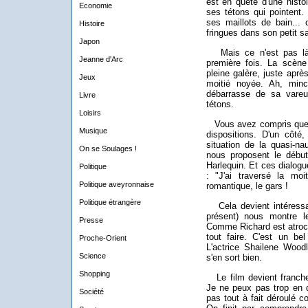
est en quête d'une histo
Economie
ses tétons qui pointent.
ses maillots de bain...
Histoire
fringues dans son petit s
Japon
Mais ce n'est pas là q
Jeanne d'Arc
première fois. La scèn
pleine galère, juste aprè
Jeux
moitié noyée. Ah, minc
débarrasse de sa vareus
Livre
tétons.
Loisirs
Vous avez compris que 
Musique
dispositions. D'un côté
situation de la quasi-nau
On se Soulages !
nous proposent le début 
Harlequin. Et ces dialogu
Politique
: "J'ai traversé la moi
Politique aveyronnaise
romantique, le gars !
Politique étrangère
Cela devient intéressant
présent) nous montre l
Presse
Comme Richard est atroce
tout faire. C'est un b
Proche-Orient
L'actrice Shailene Wood
Science
s'en sort bien.
Shopping
Le film devient franche
Je ne peux pas trop en d
Société
pas tout à fait déroulé 