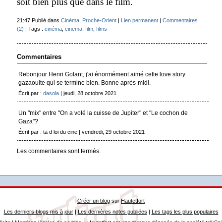
soit bien plus que dans le film.
21:47 Publié dans
Cinéma
,
Proche-Orient
|
Lien permanent
|
Commentaires
(2)
| Tags :
cinéma
,
cinema
,
film
,
films
Commentaires
Rebonjour Henri Golant, j'ai énormément aimé cette love story
gazaouite qui se termine bien. Bonne après-midi.
Écrit par :
dasola
| jeudi, 28 octobre 2021
Un "mix" entre "On a volé la cuisse de Jupiter" et "Le cochon de
Gaza"?
Écrit par : ta d loi du cine | vendredi, 29 octobre 2021
Les commentaires sont fermés.
Créer un blog
sur
Hautetfort
Les derniers blogs mis à jour
|
Les dernières notes publiées
|
Les tags les plus populaires