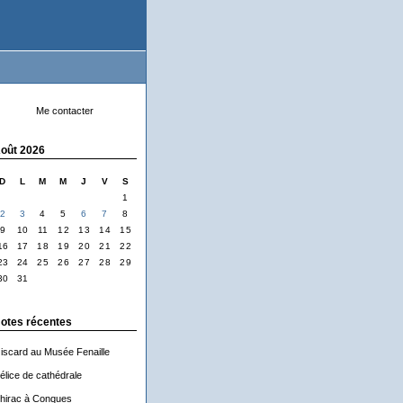
Me contacter
oût 2026
D
L
M
M
J
V
S
1
2
3
4
5
6
7
8
9
10
11
12
13
14
15
16
17
18
19
20
21
22
23
24
25
26
27
28
29
30
31
otes récentes
iscard au Musée Fenaille
élice de cathédrale
hirac à Conques