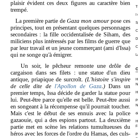
plaisir évident ces deux figures au caractère bien
T
trempé.
I
La première partie de
Gaza mon amour
pose ces
S
principes, tout en présentant quelques personnages
C
secondaires : la fille occidentalisée de Siham, des
D
miliciens plus intéressés par les films de guerre que
par leur travail et un jeune commerçant (ami d'Issa)
C
qui ne songe qu'à émigrer.
L
Un soir, le pêcheur remonte une drôle de
C
cargaison dans ses filets : une statue d'un dieu
antique, priapique de surcroît.
(L'histoire s'inspire
H
N
de celle dite de
l'Apollon de Gaza
.)
Dans un
premier temps, Issa décide de garder la statue pour
H
lui. Peut-être parce qu'elle est belle. Peut-être aussi
P
en songeant à la récompense qu'il pourrait toucher.
N
Mais c'est le début de ses ennuis avec la police
d
gazaouie, qui a des espions partout. La deuxième
H
partie met en scène les relations tumultueuses du
F
héros avec les forces de l'ordre du Hamas, des culs-
P