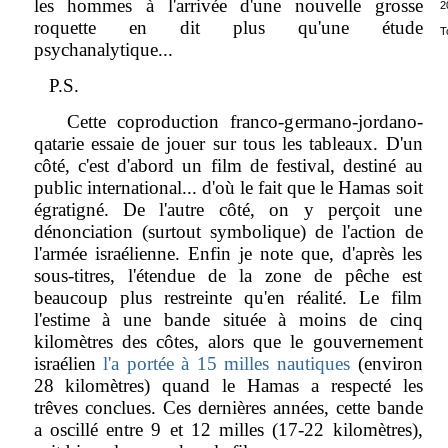
les hommes à l'arrivée d'une nouvelle grosse
2
roquette en dit plus qu'une étude
T
psychanalytique...
P.S.
Cette coproduction franco-germano-jordano-
qatarie essaie de jouer sur tous les tableaux. D'un
côté, c'est d'abord un film de festival, destiné au
public international... d'où le fait que le Hamas soit
égratigné. De l'autre côté, on y perçoit une
dénonciation (surtout symbolique) de l'action de
l'armée israélienne. Enfin je note que, d'après les
sous-titres, l'étendue de la zone de pêche est
beaucoup plus restreinte qu'en réalité. Le film
l'estime à une bande située à moins de cinq
kilomètres des côtes, alors que le gouvernement
israélien
l'a portée à 15 milles nautiques
(environ
28 kilomètres) quand le Hamas a respecté les
trêves conclues. Ces dernières années, cette bande
a oscillé entre 9 et 12 milles (17-22 kilomètres),