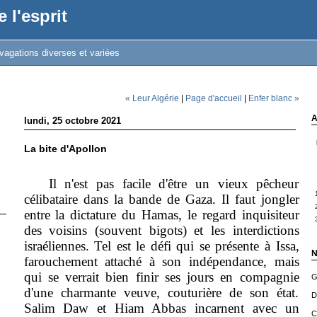
 l'esprit
vagations diverses et variées
« Leur Algérie
|
Page d'accueil
|
Enfer blanc »
A
lundi, 25 octobre 2021
La bite d'Apollon
Il n'est pas facile d'être un vieux pêcheur
célibataire dans la bande de Gaza. Il faut jongler
entre la dictature du Hamas, le regard inquisiteur
des voisins (souvent bigots) et
les interdictions
israéliennes
. Tel est le défi qui se présente à Issa,
N
farouchement attaché à son indépendance, mais
qui se verrait bien finir ses jours en compagnie
G
d'une charmante veuve, couturière de son état.
D
Salim Daw et Hiam Abbas incarnent avec un
C