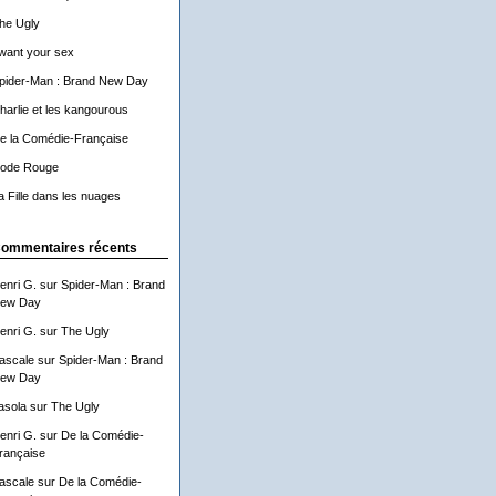
he Ugly
 want your sex
pider-Man : Brand New Day
harlie et les kangourous
e la Comédie-Française
ode Rouge
a Fille dans les nuages
ommentaires récents
enri G.
sur
Spider-Man : Brand
ew Day
enri G.
sur
The Ugly
ascale
sur
Spider-Man : Brand
ew Day
asola
sur
The Ugly
enri G.
sur
De la Comédie-
rançaise
ascale
sur
De la Comédie-