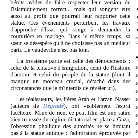
bénits avides de faire respecter leur version de
F
l'islamiquement correct... mais qui songent eux
H
aussi au profit que pourrait leur rapporter cette
H
statue. Ces événements perturbent les travaux
C
d'approche d'Issa, qui songe à demander la
H
couturière en mariage. Dans le même temps, sa
d
sœur se désespère qu'il ne choisisse pas un meilleur
C
parti. Le vaudeville n'est pas loin.
A
La troisième partie est celle des dénouements :
celui de la tentative d'émigration, celui de l'histoire
2
d'amour et celui du périple de la statue (dont il
2
manque un morceau crucial, détaché dans des
2
circonstances que je m'interdis de révéler ici).
2
Les réalisateurs, les frères Arab et Tarzan Nasser
2
(auteurs de
Dégradé
), ont visiblement l'esprit
2
facétieux. Mine de rien, ce petit film est une satire
2
bien troussée du régime dictatorial en place à Gaza,
2
l'obsession phallique des autorités ne se limitant
pas à la statue antique : l'admiration éprouvée par
2