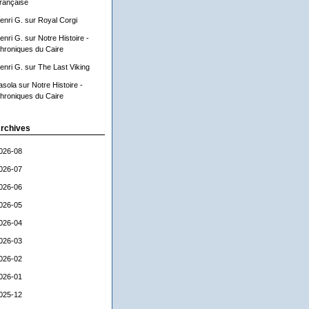
rançaise
enri G.
sur
Royal Corgi
enri G.
sur
Notre Histoire -
hroniques du Caire
enri G.
sur
The Last Viking
asola
sur
Notre Histoire -
hroniques du Caire
rchives
026-08
026-07
026-06
026-05
026-04
026-03
026-02
026-01
025-12