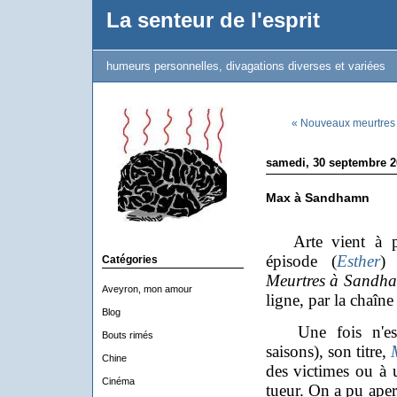
La senteur de l'esprit
humeurs personnelles, divagations diverses et variées
« Nouveaux meurtre
samedi, 30 septembre 2
Max à Sandhamn
Arte vient à pei
épisode (
Esther
)
Catégories
Meurtres à Sandh
Aveyron, mon amour
ligne, par la chaîn
Blog
Une fois n'est 
Bouts rimés
saisons), son titre,
Chine
des victimes ou à 
Cinéma
tueur. On a pu aper