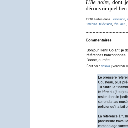
L'Ile noire
, dont j
découvrir quel lien i
12:01 Publié dans
Télévision
,
:
médias
,
télévision
,
télé
,
actu
,
Commentaires
Bonjour Henri Golant, je 
références francophones. J'
Bonne journée.
Écrit par :
dasola
| vendredi, 
Le première référe
Cousteau, plus pré
10 s'intitule "Mammi
le frère du (futur) t
rester dans le jard
se rendait au musé
policier qu'il a fait 
La référence à "L'Ile
procureure travaille
cambriolage survenu