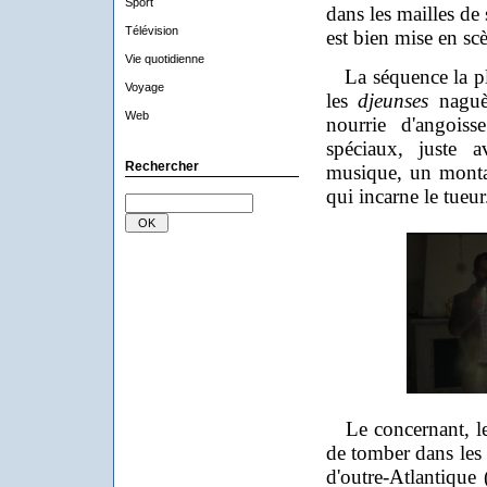
Sport
dans les mailles de s
Télévision
est bien mise en sc
Vie quotidienne
La séquence la pl
Voyage
les
djeunses
naguèr
Web
nourrie d'angoisse
spéciaux, juste 
Rechercher
musique, un montage
qui incarne le tueur
Le concernant, les 
de tomber dans les 
d'outre-Atlantiqu