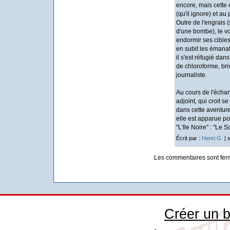
encore, mais cette 
(qu'il ignore) et au
Outre de l'engrais (
d'une bombe), le v
endormir ses cibles
en subit les émanat
il s'est réfugié da
de chloroforme, bris
journaliste.
Au cours de l'écha
adjoint, qui croit s
dans cette aventure
elle est apparue po
"L'Ile Noire" : "Le S
Écrit par :
Henri G.
| 
Les commentaires sont fer
Créer un b