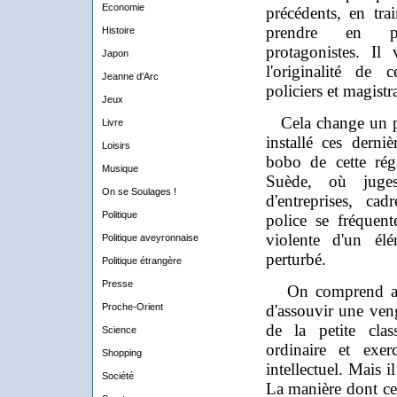
Economie
précédents, en tra
prendre en ph
Histoire
protagonistes. Il
Japon
l'originalité de c
Jeanne d'Arc
policiers et magistr
Jeux
Cela change un pe
Livre
installé ces derni
Loisirs
bobo de cette rég
Musique
Suède, où juges
On se Soulages !
d'entreprises, cad
Politique
police se fréquent
violente d'un élé
Politique aveyronnaise
perturbé.
Politique étrangère
Presse
On comprend ass
Proche-Orient
d'assouvir une veng
de la petite cla
Science
ordinaire et exer
Shopping
intellectuel. Mais i
Société
La manière dont ce