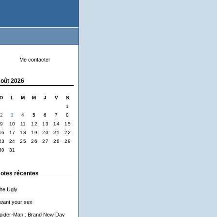
Me contacter
oût 2026
D
L
M
M
J
V
S
1
2
3
4
5
6
7
8
9
10
11
12
13
14
15
16
17
18
19
20
21
22
23
24
25
26
27
28
29
30
31
otes récentes
he Ugly
 want your sex
pider-Man : Brand New Day