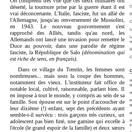
On comprend très vite que ces deux militaires ont
déserté, la tournure prise par la guerre étant il est
C
vrai déconcertante. L'Italie, fasciste, fut un allié de
D
l'Allemagne, jusqu'au renversement de Mussolini,
C
en 1943. Le nouveau gouvernement s'est
L
rapproché des Alliés, tandis qu'au nord, les
L
Allemands ont lancé une invasion pour remettre le
n
Duce au pouvoir, dans une parodie de régime
G
fasciste, la République de Salo
(dénomination qui
C
est riche de sens, en français)
.
Dans ce village du Trentin, les femmes sont
C
nombreuses... mais sous la coupe des hommes,
H
notamment des vieux. L'instituteur fait office de
N
notable local, cultivé, raisonnable, parlant bien. Il
H
en impose à tout le monde, y compris au sein de sa
famille. Son épouse est sur le point d'accoucher de
P
N
leur dixième (!) enfant, sept des précédents ayant
d
semble-t-il survécu : trois garçons très curieux, un
adolescent pas bien futé, une gamine qui excelle à
H
F
l'école (le grand espoir de la famille) et deux sœurs