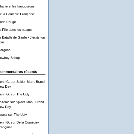
harlie et les kangourous
e la Comédie-Française
ode Rouge
a Fille dans les nuages
a Bataille de Gaulle - J'écris ton
om
orgona
owboy Bebop
ommentaires récents
enri G.
sur
Spider-Man : Brand
ew Day
enri G.
sur
The Ugly
ascale
sur
Spider-Man : Brand
ew Day
asola
sur
The Ugly
enri G.
sur
De la Comédie-
rançaise