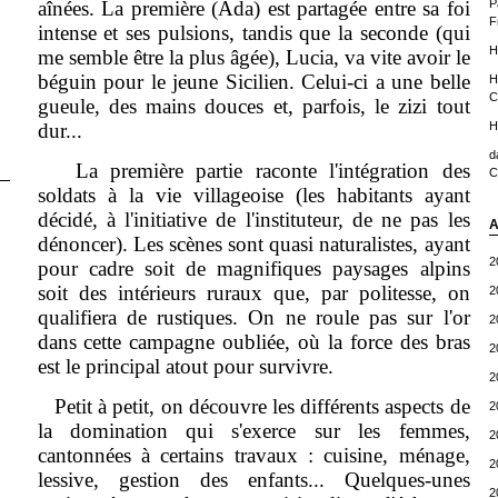
aînées. La première (Ada) est partagée entre sa foi
P
F
intense et ses pulsions, tandis que la seconde (qui
H
me semble être la plus âgée), Lucia, va vite avoir le
béguin pour le jeune Sicilien. Celui-ci a une belle
H
C
gueule, des mains douces et, parfois, le zizi tout
dur...
H
d
La première partie raconte l'intégration des
C
soldats à la vie villageoise (les habitants ayant
décidé, à l'initiative de l'instituteur, de ne pas les
A
dénoncer). Les scènes sont quasi naturalistes, ayant
2
pour cadre soit de magnifiques paysages alpins
soit des intérieurs ruraux que, par politesse, on
2
qualifiera de rustiques. On ne roule pas sur l'or
2
dans cette campagne oubliée, où la force des bras
2
est le principal atout pour survivre.
2
Petit à petit, on découvre les différents aspects de
2
la domination qui s'exerce sur les femmes,
2
cantonnées à certains travaux : cuisine, ménage,
2
lessive, gestion des enfants... Quelques-unes
2