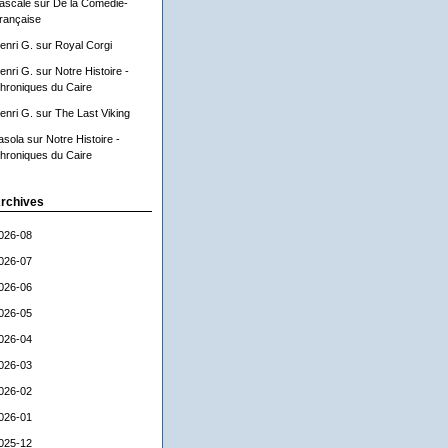
ascale
sur
De la Comédie-
rançaise
enri G.
sur
Royal Corgi
enri G.
sur
Notre Histoire -
hroniques du Caire
enri G.
sur
The Last Viking
asola
sur
Notre Histoire -
hroniques du Caire
rchives
026-08
026-07
026-06
026-05
026-04
026-03
026-02
026-01
025-12