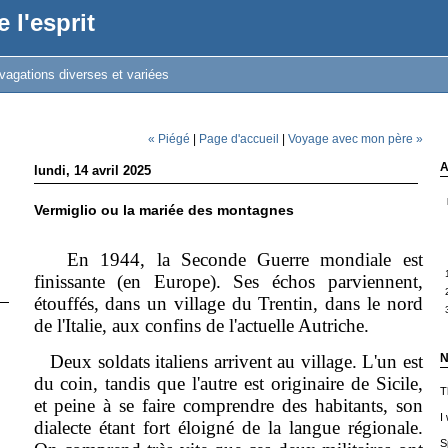
 l'esprit
vagations diverses et variées
« Piégé
|
Page d'accueil
|
Voyage avec mon père »
A
lundi, 14 avril 2025
Vermiglio ou la mariée des montagnes
En 1944, la Seconde Guerre mondiale est
finissante (en Europe). Ses échos parviennent,
étouffés, dans un village du Trentin, dans le nord
de l'Italie, aux confins de l'actuelle Autriche.
Deux soldats italiens arrivent au village. L'un est
N
du coin, tandis que l'autre est originaire de Sicile,
T
et peine à se faire comprendre des habitants, son
I
dialecte étant fort éloigné de la langue régionale.
S