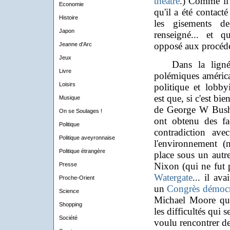
théâtre
.) Comme il 
Economie
qu'il a été contact
Histoire
les gisements de
Japon
renseigné... et q
opposé aux procédé
Jeanne d'Arc
Jeux
Dans la lignée 
Livre
polémiques américai
Loisirs
politique et lobb
est que, si c'est bi
Musique
de George W Bush 
On se Soulages !
ont obtenu des faci
Politique
contradiction avec
Politique aveyronnaise
l'environnement (
Politique étrangère
place sous un autre
Nixon (qui ne fut 
Presse
Watergate
... il av
Proche-Orient
un
Congrès démocr
Science
Michael Moore qua
Shopping
les difficultés qui 
Société
voulu rencontrer des