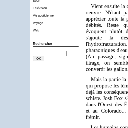
Sport
Vient ensuite la d
Télévision
oeuvre. N'étant p
Vie quotidienne
apprécier toute la
Voyage
débités. Reste q
évoquent plutôt d
Web
s'ajoute la des
l'hydrofracturatio
Rechercher
pharaoniques d'eau.
(Au passage, sig
titrage, on semb
convertir les gallons
Mais la partie la p
qui propose les té
déjà les conséquenc
schiste. Josh Fox s
dans l'Ouest des 
et au Colorado...
frémir.
Les humains comme