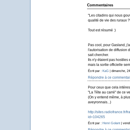
Commentaires
"Les citadins qui nous gouve
qualité de vie des ruraux ?
Tout est résumé :)
Pas cool, pour Gasland, j'
l'autorisation de diffusion
sait chercher.
Ils n'y étaient pas hostiles
mais la sortie officielle se
Écrit par :
KaG
| dimanche, 24
Répondre à ce commentai
Pour ceux que cela intéress
"La Tête au carré" de ce v
(On y entend même, à plus
aveyronnais...)
http://sites.radiofrance.fr
id=104265
Écrit par :
Henri Golant
| vend
Répondre à ce commentai