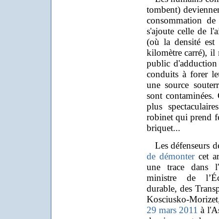
tombent) deviennen
consommation de l
s'ajoute celle de l'
(où la densité est 
kilomètre carré), i
public d'adduction
conduits à forer l
une source souter
sont contaminées. 
plus spectaculair
robinet qui prend f
briquet...
Les défenseurs des
de démonter
cet ar
une trace dans l
ministre de l’É
durable, des Trans
Kosciusko-Morizet, 
29 mars 2011
à l'A