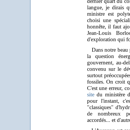
dernier quart du co
langue, je dirais q
ministre est poly
choisi une spécial
honnête, il faut aj
Jean-Louis Borl
d'exploration qui f
Dans notre beau p
la question éner
gouvernent, au-del
convenu sur le dé
surtout préoccupées
fossiles. On croit 
C'est une erreur, 
site
du ministère d
pour l'instant, c'e
"classiques" d'hydr
de nombreux per
accordés... et d'aut