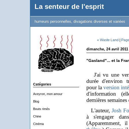
La senteur de l'esprit
humeurs personnelles, divagations diverses et variées
« Waste Land
|
Page
dimanche, 24 avril 2011
"Gasland"... et la Fra
J'ai vu une versi
durée d'environ t
Catégories
pour la
version inté
d'information (e
Aveyron, mon amour
dernières semaines 
Blog
Bouts rimés
L'auteur,
Josh F
à s'engager da
Chine
(Apparemment, il
Cinéma