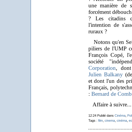
une manière de se
forcément débouche
? Les citadins q
l'intention de s'as
ruraux ?
Notons qu'en Seine
piliers de l'UMP 
François Copé, l'
société "indépe
Corporation
, dont
Julien Balkany
(de
et dont l'un des pr
Français, polytechn
:
Bernard de Comb
Affaire à suivre..
12:24 Publié dans
Cinéma
,
Pol
Tags :
film
,
cinema
,
cinéma
,
ec