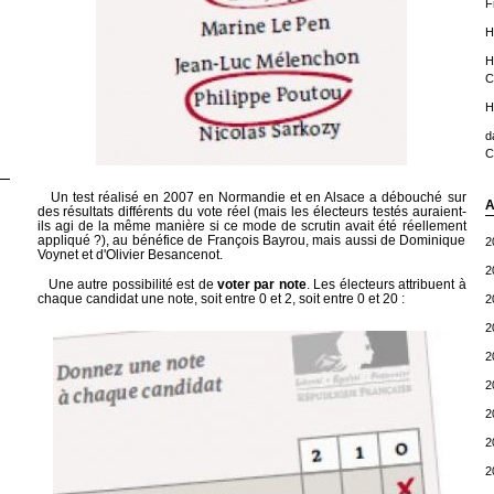
F
H
H
C
H
d
C
Un test réalisé en 2007 en Normandie et en Alsace a débouché sur
A
des résultats différents du vote réel (mais les électeurs testés auraient-
ils agi de la même manière si ce mode de scrutin avait été réellement
appliqué ?), au bénéfice de François Bayrou, mais aussi de Dominique
2
Voynet et d'Olivier Besancenot.
2
Une autre possibilité est de
voter par note
. Les électeurs attribuent à
chaque candidat une note, soit entre 0 et 2, soit entre 0 et 20 :
2
2
2
2
2
2
2