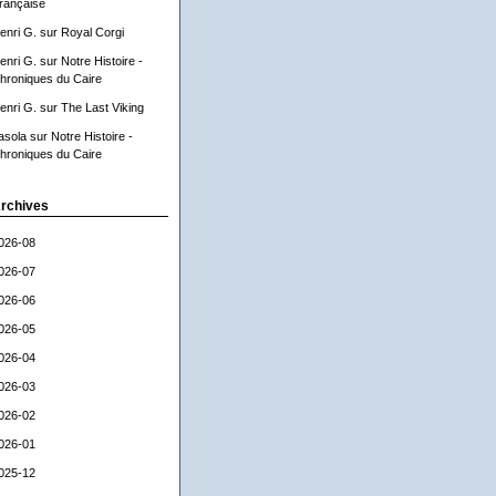
rançaise
enri G.
sur
Royal Corgi
enri G.
sur
Notre Histoire -
hroniques du Caire
enri G.
sur
The Last Viking
asola
sur
Notre Histoire -
hroniques du Caire
rchives
026-08
026-07
026-06
026-05
026-04
026-03
026-02
026-01
025-12