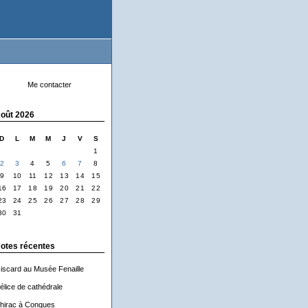
Me contacter
oût 2026
D
L
M
M
J
V
S
1
2
3
4
5
6
7
8
9
10
11
12
13
14
15
16
17
18
19
20
21
22
23
24
25
26
27
28
29
30
31
otes récentes
iscard au Musée Fenaille
élice de cathédrale
hirac à Conques