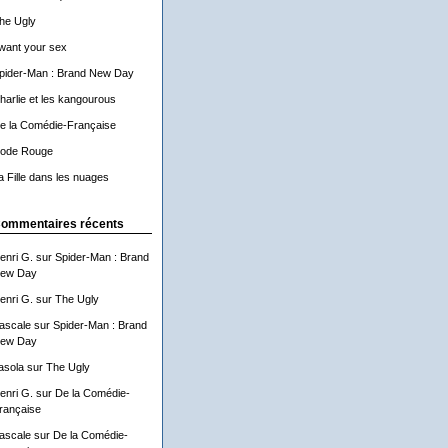
he Ugly
 want your sex
pider-Man : Brand New Day
harlie et les kangourous
e la Comédie-Française
ode Rouge
a Fille dans les nuages
ommentaires récents
enri G.
sur
Spider-Man : Brand
ew Day
enri G.
sur
The Ugly
ascale
sur
Spider-Man : Brand
ew Day
asola
sur
The Ugly
enri G.
sur
De la Comédie-
rançaise
ascale
sur
De la Comédie-