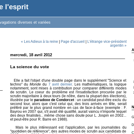
 l'esprit
vagations diverses et variées
« Les Adieux à la reine
|
Page d'accueil
|
L'étrange vice-président
argentin »
A
mercredi, 18 avril 2012
La science du vote
Elle a fait l'objet d'une double page dans le supplément "Science et
techno" du
Monde
du
7 avril dernier
. Les mathématiques, la logique
notamment, sont mises à contribution pour comparer différents modes
de scrutin. Le coeur du problème est l'insatisfaction procurée par le
scrutin majoritaire à deux tours (le nôtre, dans la plupart des élections),
illustrée par le
paradoxe de Condorcet
: un candidat peut-être exclu du
second tour, alors que c'est celui qui, des trois arrivés en tête, serait
N
préféré par le plus grand nombre en cas de face-à-face (exemple : F.
Bayrou en 2007 qui, s'il avait été qualifié, aurait vaincu n'importe lequel
des deux finalistes... même chose sans doute pour L. Jospin en 2002...
G
et peut-être pour R. Barre en 1988).
D
Mais le plus intéressant est l'application, par les journalistes du
"quotidien de référence", des autres modes de scrutin aux candidats de
C