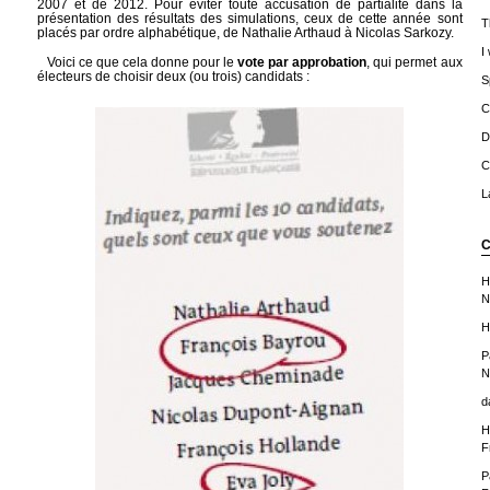
2007 et de 2012. Pour éviter toute accusation de partialité dans la
présentation des résultats des simulations, ceux de cette année sont
T
placés par ordre alphabétique, de Nathalie Arthaud à Nicolas Sarkozy.
I
Voici ce que cela donne pour le
vote par approbation
, qui permet aux
électeurs de choisir deux (ou trois) candidats :
S
C
D
C
L
C
H
N
H
P
N
d
H
F
P