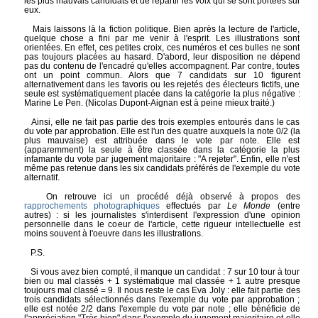
les plus mauvais candidats et de répartir les voix qui se sont portées sur
eux.
Mais laissons là la fiction politique. Bien après la lecture de l'article,
quelque chose a fini par me venir à l'esprit. Les illustrations sont
orientées. En effet, ces petites croix, ces numéros et ces bulles ne sont
pas toujours placées au hasard. D'abord, leur disposition ne dépend
pas du contenu de l'encadré qu'elles accompagnent. Par contre, toutes
ont un point commun. Alors que 7 candidats sur 10 figurent
alternativement dans les favoris ou les rejetés des électeurs fictifs, une
seule est systématiquement placée dans la catégorie la plus négative :
Marine Le Pen. (Nicolas Dupont-Aignan est à peine mieux traité.)
Ainsi, elle ne fait pas partie des trois exemples entourés dans le cas
du vote par approbation. Elle est l'un des quatre auxquels la note 0/2 (la
plus mauvaise) est attribuée dans le vote par note. Elle est
(apparemment) la seule à être classée dans la catégorie la plus
infamante du vote par jugement majoritaire : "A rejeter". Enfin, elle n'est
même pas retenue dans les six candidats préférés de l'exemple du vote
alternatif.
On retrouve ici un procédé déjà observé à propos des
rapprochements photographiques
effectués par
Le Monde
(entre
autres) : si les journalistes s'interdisent l'expression d'une opinion
personnelle dans le coeur de l'article, cette rigueur intellectuelle est
moins souvent à l'oeuvre dans les illustrations.
P.S.
Si vous avez bien compté, il manque un candidat : 7 sur 10 tour à tour
bien ou mal classés + 1 systématique mal classée + 1 autre presque
toujours mal classé = 9. Il nous reste le cas Eva Joly : elle fait partie des
trois candidats sélectionnés dans l'exemple du vote par approbation ;
elle est notée 2/2 dans l'exemple du vote par note ; elle bénéficie de
l'appréciation "Très bien" dans l'exemple du jugement majoritaire et elle