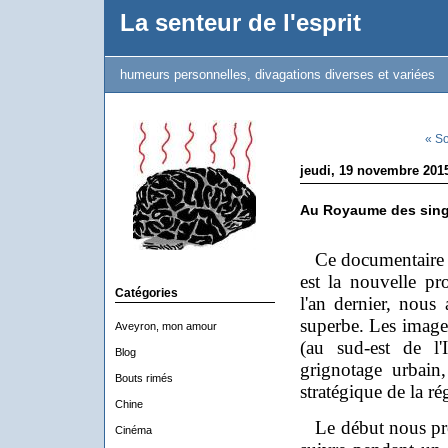
La senteur de l'esprit
humeurs personnelles, divagations diverses et variées
« So
jeudi, 19 novembre 201
Au Royaume des sin
Ce documentaire c
est la nouvelle p
Catégories
l'an dernier, nous
superbe. Les image
Aveyron, mon amour
(au sud-est de l'I
Blog
grignotage urbain,
Bouts rimés
stratégique de la ré
Chine
Le début nous prése
Cinéma