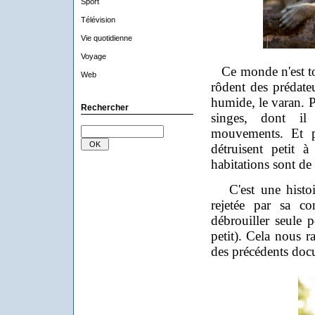
Sport
Télévision
Vie quotidienne
Voyage
Ce monde n'est tou
Web
rôdent des prédate
humide, le varan. Pa
Rechercher
singes, dont il 
mouvements. Et p
détruisent petit à
habitations sont de
C'est une histoir
rejetée par sa c
débrouiller seule 
petit). Cela nous r
des précédents doc