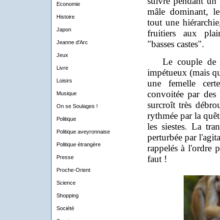
suivre pendant un 
Economie
mâle dominant, les
Histoire
tout une hiérarchi
Japon
fruitiers aux pla
"basses castes".
Jeanne d'Arc
Jeux
Le couple de hé
Livre
impétueux (mais qui
Loisirs
une femelle cert
convoitée par des 
Musique
surcroît très débro
On se Soulages !
rythmée par la quête
Politique
les siestes. La tra
Politique aveyronnaise
perturbée par l'agit
Politique étrangère
rappelés à l'ordre 
faut !
Presse
Proche-Orient
Science
Shopping
Société