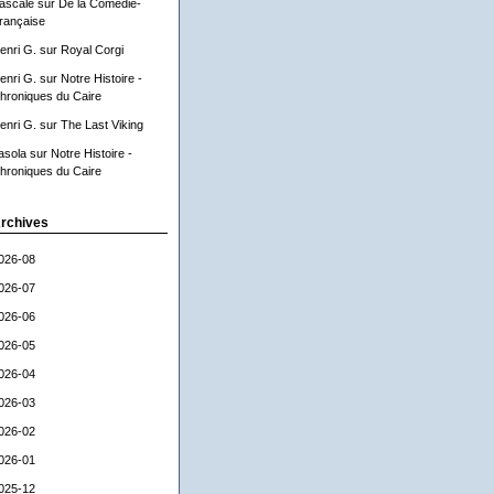
ascale
sur
De la Comédie-
rançaise
enri G.
sur
Royal Corgi
enri G.
sur
Notre Histoire -
hroniques du Caire
enri G.
sur
The Last Viking
asola
sur
Notre Histoire -
hroniques du Caire
rchives
026-08
026-07
026-06
026-05
026-04
026-03
026-02
026-01
025-12