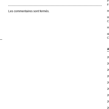
P
F
H
Les commentaires sont fermés.
H
C
H
d
C
A
2
2
2
2
2
2
2
2
2