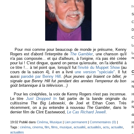
I
S
C
D
C
L
Pour moi comme pour beaucoup de monde je présume, Kenny
L
Rogers est d'abord l'interprète de
The Gambler
, une chanson qu'il
n
n'a pas composée... et qui d'ailleurs, à l'origine, n'a pas été créée
pour lui ! C'est dingue, quand on pense qu'ensuite, on l'a identifié à
ce titre !... à tel point que, lorsqu'il fut
l'invité du Muppet Show
(au
C
cours de la saison 4), il en a livré
une version "spéciale"
. Il fut
aussi
parodié par Benny Hill
.
(Aux jeunes qui liraient ce billet, je
signale que Benny Hill fut pendant des années l'empereur du bon
H
goût britannique à la télévision...)
N
Pour les cinéphiles, la voix de Kenny Rogers n'est pas inconnue.
H
Le titre
Just Dropped In
fait partie de la bande originale du
P
cultissime
The Big Lebowski
, de Joel et Ethan Coen. Très
N
récemment, on a pu entendre à nouveau
The Gambler
, dans le
dernier film de Clint Eastwwood,
Le Cas Richard Jewell
.
d
19:02 Publié dans
Cinéma
,
Musique
|
Lien permanent
|
Commentaires (0)
|
H
F
Tags :
cinéma
,
cinema
,
film
,
films
,
musique
,
actualité
,
actualités
,
actu
,
actualite
,
actualites