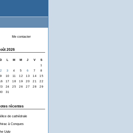
Me contacter
oût 2026
D
L
M
M
J
V
S
1
2
3
4
5
6
7
8
9
10
11
12
13
14
15
16
17
18
19
20
21
22
23
24
25
26
27
28
29
30
31
otes récentes
élice de cathédrale
hirac à Conques
he Ugly