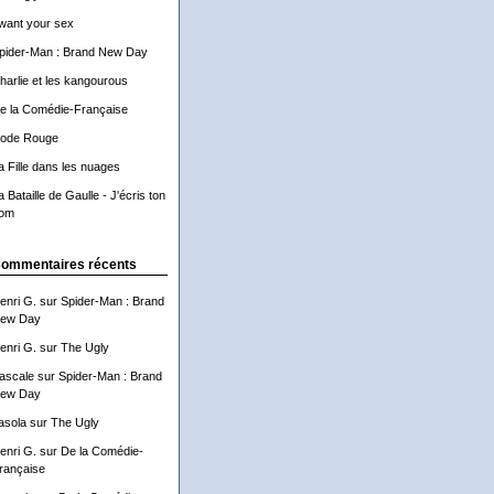
 want your sex
pider-Man : Brand New Day
harlie et les kangourous
e la Comédie-Française
ode Rouge
a Fille dans les nuages
a Bataille de Gaulle - J'écris ton
om
ommentaires récents
enri G.
sur
Spider-Man : Brand
ew Day
enri G.
sur
The Ugly
ascale
sur
Spider-Man : Brand
ew Day
asola
sur
The Ugly
enri G.
sur
De la Comédie-
rançaise