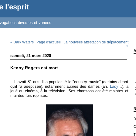
 l'esprit
vagations diverses et variées
« Dark Waters
|
Page d'accueil
|
La nouvelle attestation de déplacement
»
A
samedi, 21 mars 2020
Kenny Rogers est mort
Il avait 81 ans. Il a popularisé la "country music" (certains diront
qu'il l'a aseptisée), notamment auprès des dames (ah,
Lady
...), a
joué au cinéma, à la télévision. Ses chansons ont été maintes et
maintes fois reprises.
N
D
C
T