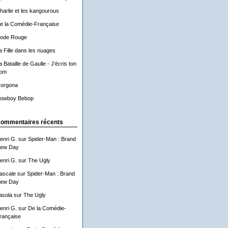
harlie et les kangourous
e la Comédie-Française
ode Rouge
a Fille dans les nuages
a Bataille de Gaulle - J'écris ton
om
orgona
owboy Bebop
ommentaires récents
enri G.
sur
Spider-Man : Brand
ew Day
enri G.
sur
The Ugly
ascale
sur
Spider-Man : Brand
ew Day
asola
sur
The Ugly
enri G.
sur
De la Comédie-
rançaise