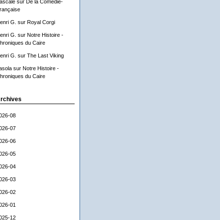
ascale
sur
De la Comédie-
rançaise
enri G.
sur
Royal Corgi
enri G.
sur
Notre Histoire -
hroniques du Caire
enri G.
sur
The Last Viking
asola
sur
Notre Histoire -
hroniques du Caire
rchives
026-08
026-07
026-06
026-05
026-04
026-03
026-02
026-01
025-12