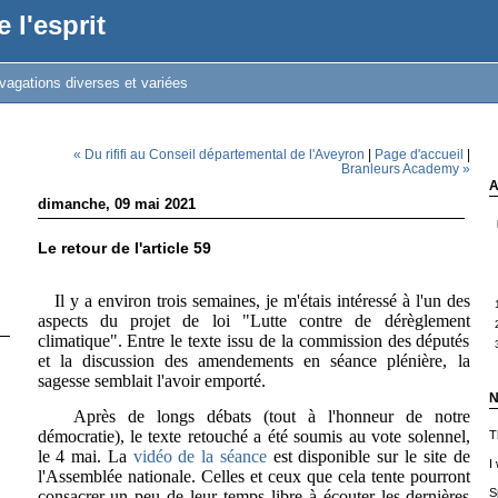
 l'esprit
vagations diverses et variées
« Du rififi au Conseil départemental de l'Aveyron
|
Page d'accueil
|
Branleurs Academy »
A
dimanche, 09 mai 2021
Le retour de l'article 59
Il y a environ trois semaines, je m'étais intéressé à l'un des
aspects du projet de loi "Lutte contre de dérèglement
climatique". Entre le texte issu de la commission des députés
et la discussion des amendements en séance plénière, la
sagesse semblait l'avoir emporté.
N
Après de longs débats (tout à l'honneur de notre
démocratie), le texte retouché a été soumis au vote solennel,
T
le 4 mai. La
vidéo de la séance
est disponible sur le site de
I
l'Assemblée nationale. Celles et ceux que cela tente pourront
S
consacrer un peu de leur temps libre à écouter les dernières