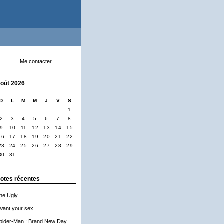
Me contacter
oût 2026
D
L
M
M
J
V
S
1
2
3
4
5
6
7
8
9
10
11
12
13
14
15
16
17
18
19
20
21
22
23
24
25
26
27
28
29
30
31
otes récentes
he Ugly
 want your sex
pider-Man : Brand New Day