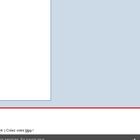
rit | Créez votre
blog
!
nos services.
En savoir plus
.