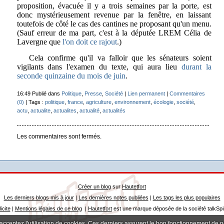
proposition, évacuée il y a trois semaines par la porte, est
donc mystérieusement revenue par la fenêtre, en laissant
toutefois de côté le cas des cantines ne proposant qu'un menu.
(Sauf erreur de ma part, c'est à la députée LREM Célia de
Lavergne que
l'on doit ce rajout
.)
Cela confirme qu'il va falloir que les sénateurs soient
vigilants dans l'examen du texte, qui aura lieu
durant la
seconde quinzaine du mois de juin
.
16:49 Publié dans
Politique
,
Presse
,
Société
|
Lien permanent
|
Commentaires
(0)
| Tags :
politique
,
france
,
agriculture
,
environnement
,
écologie
,
société
,
actu
,
actualite
,
actualites
,
actualité
,
actualités
Les commentaires sont fermés.
Créer un blog
sur
Hautetfort
Les derniers blogs mis à jour
|
Les dernières notes publiées
|
Les tags les plus populaires
icite
|
Mentions légales de ce blog
|
Hautetfort
est une marque déposée de la société talkSpi
 acceptez l'utilisation de cookies. Ces derniers assurent le bon fonctionnement de 