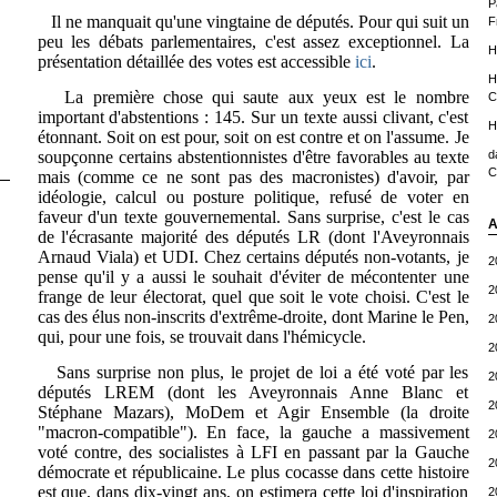
P
Il ne manquait qu'une vingtaine de députés. Pour qui suit un
F
peu les débats parlementaires, c'est assez exceptionnel. La
H
présentation détaillée des votes est accessible
ici
.
H
La première chose qui saute aux yeux est le nombre
C
important d'abstentions : 145. Sur un texte aussi clivant, c'est
H
étonnant. Soit on est pour, soit on est contre et on l'assume. Je
soupçonne certains abstentionnistes d'être favorables au texte
d
C
mais (comme ce ne sont pas des macronistes) d'avoir, par
idéologie, calcul ou posture politique, refusé de voter en
faveur d'un texte gouvernemental. Sans surprise, c'est le cas
A
de l'écrasante majorité des députés LR (dont l'Aveyronnais
Arnaud Viala) et UDI. Chez certains députés non-votants, je
2
pense qu'il y a aussi le souhait d'éviter de mécontenter une
2
frange de leur électorat, quel que soit le vote choisi. C'est le
cas des élus non-inscrits d'extrême-droite, dont Marine le Pen,
2
qui, pour une fois, se trouvait dans l'hémicycle.
2
Sans surprise non plus, le projet de loi a été voté par les
2
députés LREM (dont les Aveyronnais Anne Blanc et
2
Stéphane Mazars), MoDem et Agir Ensemble (la droite
"macron-compatible"). En face, la gauche a massivement
2
voté contre, des socialistes à LFI en passant par la Gauche
2
démocrate et républicaine. Le plus cocasse dans cette histoire
est que, dans dix-vingt ans, on estimera cette loi d'inspiration
2