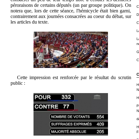
péroraisons de certains députés (un par groupe politique). On
C
notera que, lors de cette séance, l'hémicycle était bien garni,
D
contrairement aux journées consacrées au coeur du débat, sur
les articles du texte.
C
L
L
n
G
C
C
Cette impression est renforcée par le résultat du scrutin
public :
H
N
H
P
N
d
H
F