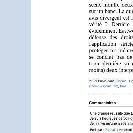
scène montre deux 
sur un banc. La que
avis divergent est l
vérité ? Derrière
évidemment Eastwood
défense des droit
l'application stri
protéger ces mêmes
se conclut pas de
toute dernière scèn
moins) deux interpr
21:29 Publié dans
Cinéma
|
Li
cinéma
,
cinema
,
film
,
films
Commentaires
Une grande réussite que tu 
Je suis heureuse de voir qu
Je n'ai vu qu'une issue à l
Écrit par :
Pascale
| vendredi