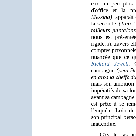
être un peu plus 
d'office et la p
Messina)
apparaît 
la seconde
(Toni C
tailleurs pantalon
nous est présenté
rigide. A travers e
comptes personnels
nuancée que ce qu
Richard Jewell
. 
campagne
(peut-ê
en gros la cheffe d
mais son ambition 
impératifs de sa fon
avant sa campagne 
est prête à se rem
l'enquête. Loin de 
son principal pers
inattendue.
C'est le cas aus