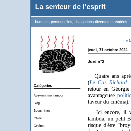
La senteur de l'esprit
humeurs personnelles, divagations diverses et variées
« 
jeudi, 31 octobre 2024
Juré n°2
Quatre ans après 
(
Le Cas Richard J
Catégories
retour en Géorgie
avantageuse
politi
Aveyron, mon amour
faveur du cinéma).
Blog
Bouts rimés
Ici encore, il va
lambda, un petit B
Chine
risque d'être "br
Cinéma