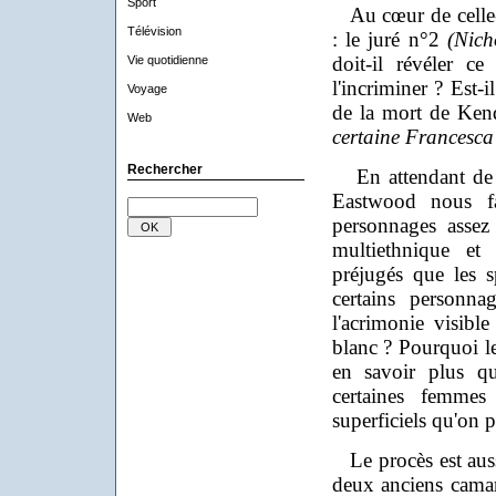
Sport
Au cœur de celle-
Télévision
: le juré n°2
(Nicho
doit-il révéler ce
Vie quotidienne
l'incriminer ? Est-i
Voyage
de la mort de Ken
Web
certaine Francesca 
Rechercher
En attendant de r
Eastwood nous fa
personnages assez 
multiethnique et 
préjugés que les s
certains personn
l'acrimonie visibl
blanc ? Pourquoi le
en savoir plus qu
certaines femmes 
superficiels qu'on p
Le procès est aussi
deux anciens camar