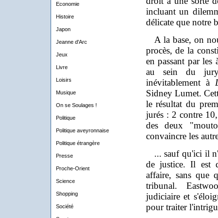
droit à une sorte 
Economie
incluant un dilem
Histoire
délicate que notre 
Japon
A la base, on nou
Jeanne d'Arc
procès, de la const
Jeux
en passant par les à
Livre
au sein du jury)
Loisirs
inévitablement à
Sidney Lumet. Cett
Musique
le résultat du pre
On se Soulages !
jurés : 2 contre 10
Politique
des deux "mouton
Politique aveyronnaise
convaincre les autre
Politique étrangère
... sauf qu'ici il n
Presse
de justice. Il est
Proche-Orient
affaire, sans que
Science
tribunal. Eastw
Shopping
judiciaire et s'élo
pour traiter l'intrig
Société