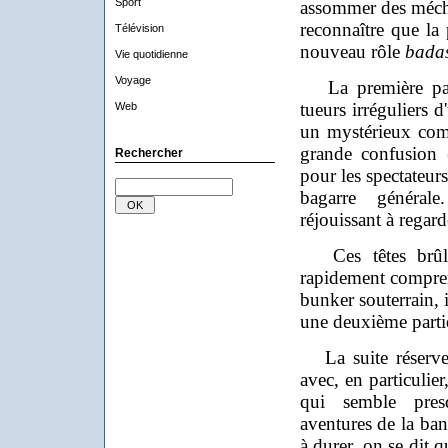
Sport
assommer des mécha
reconnaître que la 
Télévision
nouveau rôle
bada
Vie quotidienne
Voyage
La première part
tueurs irréguliers 
Web
un mystérieux com
grande confusion
Rechercher
pour les spectateurs
bagarre général
réjouissant à regard
Ces têtes brûlée
rapidement compren
bunker souterrain, 
une deuxième partie
La suite réserve 
avec, en particulie
qui semble pres
aventures de la ban
à durer, on se dit q