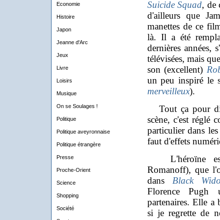
Suicide Squad
, de
Economie
d'ailleurs que Ja
Histoire
manettes de ce film
Japon
là. Il a été rempl
Jeanne d'Arc
dernières années, s
Jeux
télévisées, mais qu
son (excellent)
Ro
Livre
un peu inspiré le 
Loisirs
merveilleux
).
Musique
On se Soulages !
Tout ça pour dir
scène, c'est réglé
Politique
particulier dans le
Politique aveyronnaise
faut d'effets numér
Politique étrangère
L'héroïne est 
Presse
Romanoff), que l'
Proche-Orient
dans
Black Wid
Science
Florence Pugh 
Shopping
partenaires. Elle a
Société
si je regrette de 