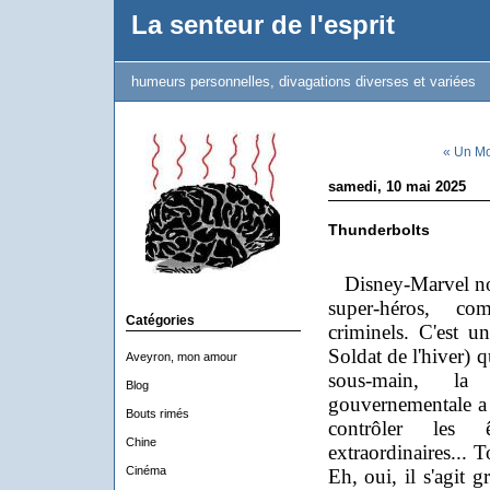
La senteur de l'esprit
humeurs personnelles, divagations diverses et variées
« Un Mo
samedi, 10 mai 2025
Thunderbolts
Disney-Marvel nou
super-héros, com
Catégories
criminels. C'est u
Soldat de l'hiver) 
Aveyron, mon amour
sous-main, la 
Blog
gouvernementale a
Bouts rimés
contrôler les 
Chine
extraordinaires... 
Cinéma
Eh, oui, il s'agit