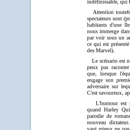
indéfinissable, qui b
Attention toutefoi
spectateurs sont (p
habitants d'une î
nous immerge dans u
par voir sous un a
ce qui est présent
des Marvel).
Le scénario est na
peux pas raconter
que, lorsque l'équ
engage son premie
adversaire sur leq
C'est savoureux, ap
L'humour est sou
quand Harley Quin
parodie de romanc
nouveau dictateur.
vaut mieux ne pas c