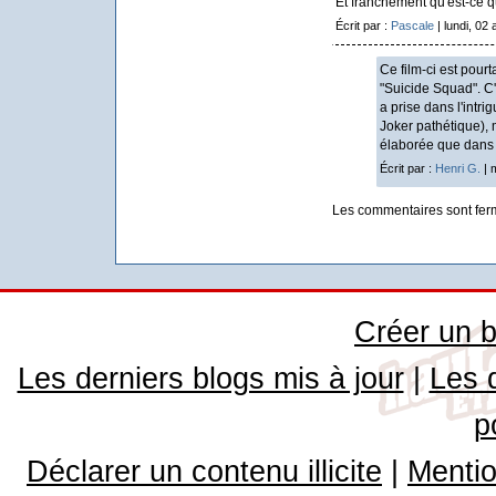
Et franchement qu'est-ce qu
Écrit par :
Pascale
| lundi, 02
Ce film-ci est pour
"Suicide Squad". C'
a prise dans l'intr
Joker pathétique), 
élaborée que dans 
Écrit par :
Henri G.
| 
Les commentaires sont fer
Créer un b
Les derniers blogs mis à jour
|
Les 
p
Déclarer un contenu illicite
|
Mentio