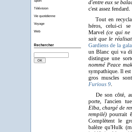
Sport
d'entre eux se bala
c'est assez fendard.
Télévision
Vie quotidienne
Tout en recyclant
Voyage
héros, celui-ci 
Marvel
(ce qui ne
Web
sait que le réalisa
Gardiens de la gala
Rechercher
un Blanc qui va dir
distingue une sor
nommé Peace mak
sympathique. Il est
gros muscles sont
Furious 9
.
De son côté, au v
porte, l'ancien t
Elba, chargé de re
rempilé)
pourrait ê
Complètent le gr
balèze qu'Hulk (m