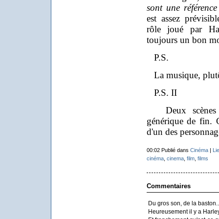
sont une référenc
est assez prévisibl
rôle joué par Ha
toujours un bon m
P.S.
La musique, plutôt
P.S. II
Deux scènes sup
générique de fin. 
d'un des personnag
00:02 Publié dans
Cinéma
|
Li
cinéma
,
cinema
,
film
,
films
Commentaires
Du gros son, de la baston..
Heureusement il y a Harley