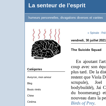
La senteur de l'esprit
humeurs personnelles, divagations diverses et variées
« Spirale : l'
vendredi, 30 juillet 2021
The Suicide Squad
En ajoutant l'artic
coup avec son équi
Catégories
plus tard. De la dis
restent que Viola D
Aveyron, mon amour
scrupule), Joe
Blog
bodybuildé), Jai 
Bouts rimés
du boomerang) et
Chine
nouveau dans la pe
Cinéma
Birds of Prey
.