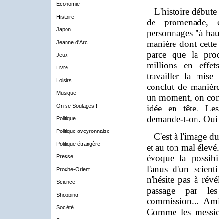
Economie
L'histoire débute 
Histoire
de promenade, 
Japon
personnages "à haut
manière dont cette 
Jeanne d'Arc
parce que la pro
Jeux
millions en effet
Livre
travailler la mise
Loisirs
conclut de manière
Musique
un moment, on com
On se Soulages !
idée en tête. Les
demande-t-on. Oui 
Politique
Politique aveyronnaise
C'est à l'image du 
Politique étrangère
et au ton mal élevé.
évoque la possibil
Presse
l'anus d'un scient
Proche-Orient
n'hésite pas à révé
Science
passage par les
Shopping
commission... Ami
Société
Comme les messie