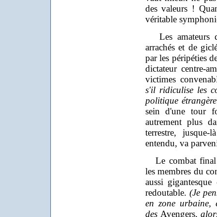
des valeurs ! Quan
véritable symphonie
Les amateurs de 
arrachés et de gicl
par les péripéties d
dictateur centre-am
victimes convenab
s'il ridiculise les
politique étrangère
sein d'une tour f
autrement plus da
terrestre, jusque-
entendu, va parvenir
Le combat final e
les membres du co
aussi gigantesque 
redoutable.
(Je pe
en zone urbaine, 
des
Avengers
, alor