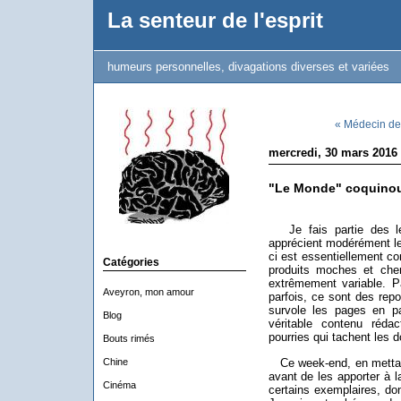
La senteur de l'esprit
humeurs personnelles, divagations diverses et variées
« Médecin d
mercredi, 30 mars 2016
"Le Monde" coquino
Je fais partie des lec
apprécient modérément l
ci est essentiellement con
Catégories
produits moches et chers
extrêmement variable. Pa
Aveyron, mon amour
parfois, ce sont des repo
survole les pages en pa
Blog
véritable contenu rédac
pourries qui tachent les d
Bouts rimés
Chine
Ce week-end, en mettant
avant de les apporter à 
Cinéma
certains exemplaires, d