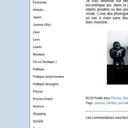
Je suis retombé sur de
Economie
excentrique qui, dans la 
objets anodins ou des p
Histoire
mode. L'une des photograp
Japon
un sac à main sans doute
bien membré :
Jeanne d'Arc
Jeux
Livre
Loisirs
Musique
On se Soulages !
Politique
Politique aveyronnaise
Politique étrangère
Presse
00:33 Publié dans
Presse
,
Sho
Proche-Orient
Tags :
presse
,
médias
,
journa
Science
Shopping
Les commentaires sont fer
Société