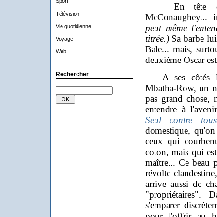
Sport
En tête d'af
Télévision
McConaughey... i
peut même l'enten
Vie quotidienne
titrée.)
Sa barbe lui
Voyage
Bale... mais, surto
Web
deuxième Oscar est-
Rechercher
A ses côtés l'
Mbatha-Row, un no
pas grand chose, 
entendre à l'aven
Seul contre tous
domestique, qu'on 
ceux qui courbent
coton, mais qui es
maître... Ce beau 
révolte clandestine,
arrive aussi de c
"propriétaires".
s'emparer discrètem
pour l'offrir au 