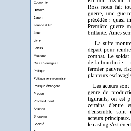
En une dizaine de
Economie
Ross nous fait to
Histoire
guerre, une guerre
Japon
précédée : quasi in
Première guerre m
Jeanne d'Arc
brillante. Âmes sens
Jeux
Livre
La suite montre l
Loisirs
départ pour rend
combat. Le soldat
Musique
de la boucherie... 
On se Soulages !
fermier pauvre, ri
Politique
planteurs esclavagis
Politique aveyronnaise
Les acteurs sont b
Politique étrangère
genre de producti
Presse
figurants, on est p
Proche-Orient
certains d'entre
Science
d'ensemble sont r
Shopping
acteurs principaux.
le casting s'est éve
Société