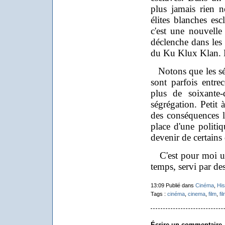
plus jamais rien 
élites blanches esc
c'est une nouvelle
déclenche dans les
du Ku Klux Klan. L
Notons que les sé
sont parfois entre
plus de soixante-
ségrégation. Petit 
des conséquences l
place d'une politiq
devenir de certains
C'est pour moi un
temps, servi par de
13:09 Publié dans
Cinéma
,
His
Tags :
cinéma
,
cinema
,
film
,
fi
Écrire un commentaire