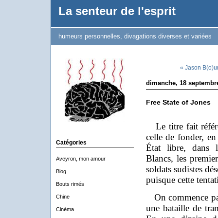
La senteur de l'esprit
humeurs personnelles, divagations diverses et variées
« Jason B(o)u
dimanche, 18 septembr
Free State of Jones
Le titre fait réfé
celle de fonder, en
Catégories
État libre, dans 
Blancs, les premier
Aveyron, mon amour
soldats sudistes dés
Blog
puisque cette tentat
Bouts rimés
On commence par 
Chine
une bataille de tra
Cinéma