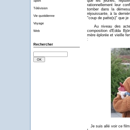
que les jeunes, réputé
Sport
rationnellement leur con
Télévision
tomber dans la démesur
réjouissante, à la derniè
Vie quotidienne
"coup de patte(s)" que je 
Voyage
Au niveau des acteurs,
composition d'Edda Björg
Web
mère éplorée et vieille f
:
Rechercher
Je suis allé voir ce film