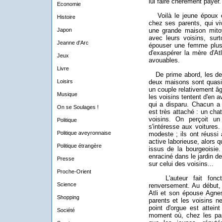
lui faire chèrement payer.
Economie
Voilà le jeune époux ex
Histoire
chez ses parents, qui vi
Japon
une grande maison mitoy
avec leurs voisins, sur
Jeanne d'Arc
épouser une femme plus j
d'exaspérer la mère d'At
Jeux
avouables.
Livre
De prime abord, les deu
Loisirs
deux maisons sont quasi 
un couple relativement âg
Musique
les voisins tentent d'en av
qui a disparu. Chacun a
On se Soulages !
est très attaché : un chat
voisins. On perçoit u
Politique
s'intéresse aux voitures.
Politique aveyronnaise
modeste ; ils ont réussi
active laborieuse, alors 
Politique étrangère
issus de la bourgeoisie.
enraciné dans le jardin de
Presse
sur celui des voisins...
Proche-Orient
L'auteur fait foncti
Science
renversement. Au début, 
Atli et son épouse Agnes
Shopping
parents et les voisins n
point d'orgue est atteint
Société
moment où, chez les pare