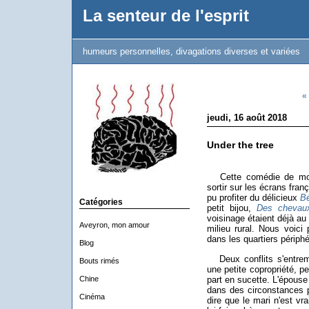
La senteur de l'esprit
humeurs personnelles, divagations diverses et variées
«
jeudi, 16 août 2018
Under the tree
Cette comédie de moeur
sortir sur les écrans fran
pu profiter du délicieux
Bé
Catégories
petit bijou,
Des chevau
voisinage étaient déjà au c
Aveyron, mon amour
milieu rural. Nous voici 
dans les quartiers périphé
Blog
Deux conflits s'entrem
Bouts rimés
une petite copropriété, p
Chine
part en sucette. L'épouse
dans des circonstances p
Cinéma
dire que le mari n'est vr