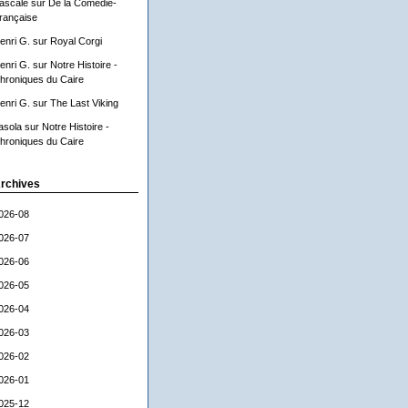
ascale
sur
De la Comédie-
rançaise
enri G.
sur
Royal Corgi
enri G.
sur
Notre Histoire -
hroniques du Caire
enri G.
sur
The Last Viking
asola
sur
Notre Histoire -
hroniques du Caire
rchives
026-08
026-07
026-06
026-05
026-04
026-03
026-02
026-01
025-12