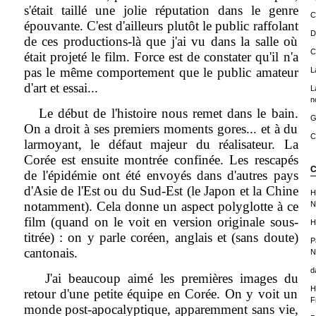
s'était taillé une jolie réputation dans le genre
C
épouvante. C'est d'ailleurs plutôt le public raffolant
D
de ces productions-là que j'ai vu dans la salle où
C
était projeté le film. Force est de constater qu'il n'a
pas le même comportement que le public amateur
L
d'art et essai...
L
n
Le début de l'histoire nous remet dans le bain.
G
On a droit à ses premiers moments gores... et à du
C
larmoyant, le défaut majeur du réalisateur. La
Corée est ensuite montrée confinée. Les rescapés
C
de l'épidémie ont été envoyés dans d'autres pays
d'Asie de l'Est ou du Sud-Est (le Japon et la Chine
H
notamment). Cela donne un aspect polyglotte à ce
N
film (quand on le voit en version originale sous-
H
titrée) : on y parle coréen, anglais et (sans doute)
P
cantonais.
N
d
J'ai beaucoup aimé les premières images du
H
retour d'une petite équipe en Corée. On y voit un
F
monde post-apocalyptique, apparemment sans vie,