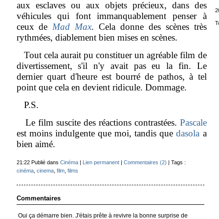
aux esclaves ou aux objets précieux, dans des
2
véhicules qui font immanquablement penser à
T
ceux de
Mad Max
. Cela donne des scènes très
rythmées, diablement bien mises en scènes.
Tout cela aurait pu constituer un agréable film de
divertissement, s'il n'y avait pas eu la fin. Le
dernier quart d'heure est bourré de pathos, à tel
point que cela en devient ridicule. Dommage.
P.S.
Le film suscite des réactions contrastées.
Pascale
est moins indulgente que moi, tandis que
dasola
a
bien aimé.
21:22 Publié dans
Cinéma
|
Lien permanent
|
Commentaires (2)
| Tags :
cinéma
,
cinema
,
film
,
films
Commentaires
Oui ça démarre bien. J'étais prête à revivre la bonne surprise de