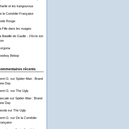
harlie et les kangourous
e la Comédie-Française
ode Rouge
a Fille dans les nuages
a Bataille de Gaulle - J'écris ton
om
orgona
owboy Bebop
ommentaires récents
enri G.
sur
Spider-Man : Brand
ew Day
enri G.
sur
The Ugly
ascale
sur
Spider-Man : Brand
ew Day
asola
sur
The Ugly
enri G.
sur
De la Comédie-
rançaise