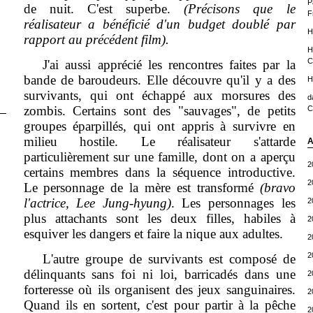
P
de nuit. C'est superbe.
(Précisons que le
F
réalisateur a bénéficié d'un budget doublé par
H
rapport au précédent film).
H
C
J'ai aussi apprécié les rencontres faites par la
bande de baroudeurs. Elle découvre qu'il y a des
H
survivants, qui ont échappé aux morsures des
d
zombis. Certains sont des "sauvages", de petits
C
groupes éparpillés, qui ont appris à survivre en
milieu hostile. Le réalisateur s'attarde
A
particulièrement sur une famille, dont on a aperçu
2
certains membres dans la séquence introductive.
2
Le personnage de la mère est transformé
(bravo
l'actrice, Lee Jung-hyung)
. Les personnages les
2
plus attachants sont les deux filles, habiles à
2
esquiver les dangers et faire la nique aux adultes.
2
2
L'autre groupe de survivants est composé de
délinquants sans foi ni loi, barricadés dans une
2
forteresse où ils organisent des jeux sanguinaires.
2
Quand ils en sortent, c'est pour partir à la pêche
2