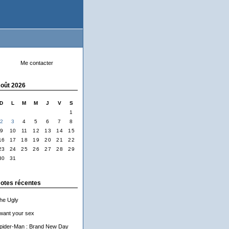
Me contacter
oût 2026
D
L
M
M
J
V
S
1
2
3
4
5
6
7
8
9
10
11
12
13
14
15
16
17
18
19
20
21
22
23
24
25
26
27
28
29
30
31
otes récentes
he Ugly
 want your sex
pider-Man : Brand New Day