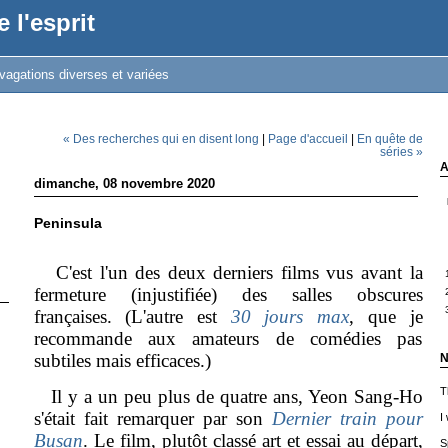
 l'esprit
vagations diverses et variées
« Des recherches qui en disent long
|
Page d'accueil
|
En quête de
séries »
A
dimanche, 08 novembre 2020
Peninsula
C'est l'un des deux derniers films vus avant la
fermeture (injustifiée) des salles obscures
françaises. (L'autre est
30 jours max
, que je
recommande aux amateurs de comédies pas
subtiles mais efficaces.)
N
T
Il y a un peu plus de quatre ans, Yeon Sang-Ho
s'était fait remarquer par son
Dernier train pour
I
Busan
. Le film, plutôt classé art et essai au départ,
S