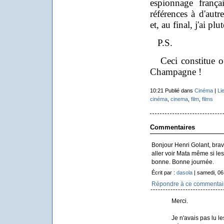
espionnage frança
références à d'autr
et, au final, j'ai plu
P.S.
Ceci constitue of
Champagne !
10:21 Publié dans
Cinéma
|
Li
cinéma
,
cinema
,
film
,
films
Commentaires
Bonjour Henri Golant, brav
aller voir Mata même si les 
bonne. Bonne journée.
Écrit par :
dasola
| samedi, 06
Répondre à ce commentai
Merci.
Je n'avais pas lu les