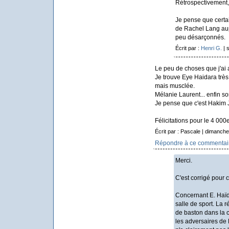
Rétrospectivement, j
Je pense que certai
de Rachel Lang aup
peu désarçonnés.
Écrit par :
Henri G.
| 
Le peu de choses que j'ai 
Je trouve Eye Haidara très
mais musclée.
Mélanie Laurent... enfin so
Je pense que c'est Hakim Je
Félicitations pour le 4 000
Écrit par : Pascale | dimanche
Répondre à ce commentai
Merci.
C'est corrigé pour 
Concernant E. Haïda
salle de sport. La r
de baston dans la c
les adversaires de 