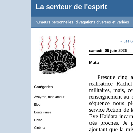
La senteur de l'esprit
humeurs personnelles, divagations diverses et variées
« Les G
samedi, 06 juin 2026
Mata
Presque cinq a
réalisatrice Rach
Catégories
militaires, mais, ce
renseignement au c
Aveyron, mon amour
séquence nous pl
Blog
service Action de
Bouts rimés
Eye Haïdara incarn
Chine
très proches. Je 
Cinéma
ajoutant que la mis