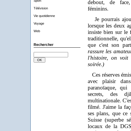
Sport
debout, de face
féminins.
Télévision
Vie quotidienne
Je pourrais ajoute
Voyage
lorsque les deux a
insiste bien sur le 
Web
traditionnelle, qu'
que c'est son part
Rechercher
rassure les amateu
l'histoire, on vo
soirée.)
Ces réserves émise
avec plaisir dan
paranoïaque, qui f
secrets, des dji
multinationale. C'es
filmé. J'aime la f
ses plans, que ce s
Suisse (superbe s
locaux de la DGS