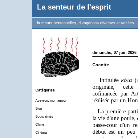
La senteur de l'esprit
humeurs personnelles, divagations diverses et variées
dimanche, 07 juin 2026
Cocotte
Intitulée
κότα
(«
originale, cette
Catégories
cofinancée par Ar
réalisée par un Hon
Aveyron, mon amour
Blog
La première partie
Bouts rimés
la vie d'une poule, 
basse-cour d'un re
Chine
début est un peu 
Cinéma