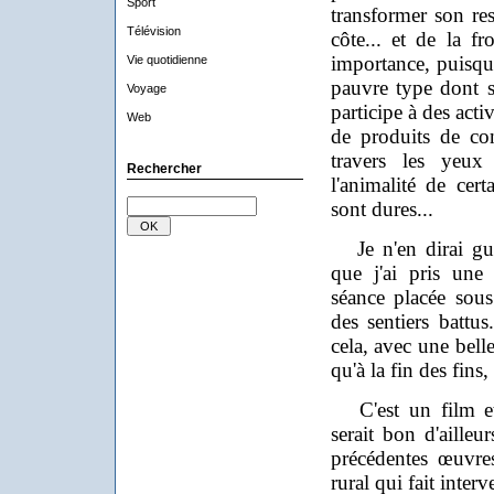
Sport
transformer son res
Télévision
côte... et de la fr
importance, puisqu
Vie quotidienne
pauvre type dont s'
Voyage
participe à des activ
Web
de produits de con
travers les yeu
Rechercher
l'animalité de cer
sont dures...
Je n'en dirai guè
que j'ai pris une 
séance placée sou
des sentiers battus
cela, avec une bell
qu'à la fin des fins,
C'est un film et 
serait bon d'ailleu
précédentes œuvr
rural qui fait interv