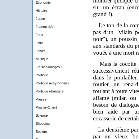
montrer quelque ch
Economie
sur un écran (enco
Histoire
grand !).
Japon
Le ton de la comé
Jeanne d'Arc
pas d'un "vilain 
Jeux
noir"), un poussin
Livre
aux standards du po
Loisirs
vouée à une mort r
Musique
Mais la cocotte a
On se Soulages !
successivement réu
Politique
dans le poulailler
routier, un renar
Politique aveyronnaise
roulant à toute vit
Politique étrangère
affamé (milan ou 
Presse
besoin de dialogue
Proche-Orient
bien aidé par u
Science
cocasserie de certai
Shopping
La deuxième partie
Société
par un vieux bo