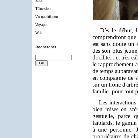
Sport
Télévision
Vie quotidienne
Voyage
Dès le début, les 
Web
comprendront que c
est sans doute un a
Rechercher
dès son plus jeune 
docilité... et très 
le rapprochement av
de temps auparavant
en compagnie de sa 
sur un tronc d'arb
familier pour tout p
Les interactions 
bien mises en scè
gestuelle, parce 
faiblards, le gamin
à une personne. J
propriétaires de ch