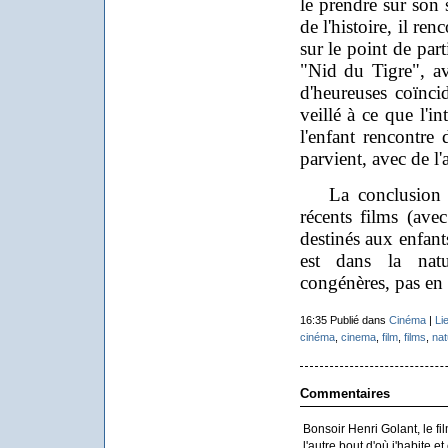
le prendre sur son 
de l'histoire, il re
sur le point de par
"Nid du Tigre", a
d'heureuses coïncid
veillé à ce que l'in
l'enfant rencontre 
parvient, avec de l'
La conclusion est
récents films (ave
destinés aux enfant
est dans la natu
congénères, pas en
16:35 Publié dans
Cinéma
|
Li
cinéma
,
cinema
,
film
,
films
,
nat
Commentaires
Bonsoir Henri Golant, le fi
l'autre bout d'où j'habite et