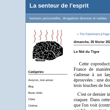
La senteur de l'esprit
humeurs personnelles, divagations diverses et variées
« The Fabelmans
|
Page 
dimanche, 26 février 20
Le Nid du Tigre
Cette coproduction
France
de manière 
Catégories
s'adresse à un lar
éprouvées : une do
Aveyron, mon amour
trois louches de bon
Blog
Bouts rimés
C'est ce dernier in
craquer. Dans cette
Chine
que l'on voit (cont
Cinéma