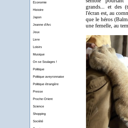
semble pourtant 
Economie
grands... et des (
Histoire
l'écran est, au com
Japon
que le héros (Balma
une femelle, au te
Jeanne d'Arc
Jeux
Livre
Loisirs
Musique
On se Soulages !
Politique
Politique aveyronnaise
Politique étrangère
Presse
Proche-Orient
Science
Shopping
Société