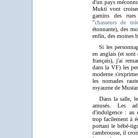
d'un pays méconnu.
Mukti vont croise
gamins des rues
"
chasseurs de mie
étonnante), des mo
enfin, des moines 
Si les personnage
en anglais (et sont
français), j'ai rem
dans la VF) les pe
moderne s'exprime
les nomades raute
royaume de Mustan
Dans la salle, les
amusés. Les adu
d'indulgence : au
trop facilement à é
portant le bébé-tig
cambrousse, il croi